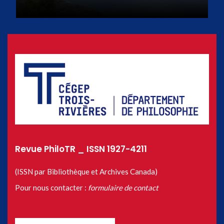
Revue PhiloTR _ ISSN 1927-4211
(ISSN par Bibliothèque et Archives Canada)
Pour nous contacter :
formulaire de contact