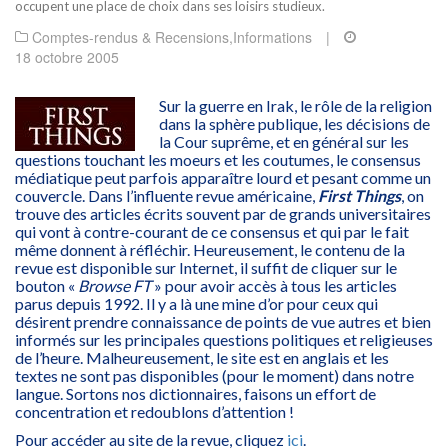
occupent une place de choix dans ses loisirs studieux.
Comptes-rendus & Recensions
,
Informations
|
18 octobre 2005
Sur la guerre en Irak, le rôle de la religion
dans la sphère publique, les décisions de
la Cour suprême, et en général sur les
questions touchant les moeurs et les coutumes, le consensus
médiatique peut parfois apparaître lourd et pesant comme un
couvercle. Dans l’influente revue américaine,
First Things
, on
trouve des articles écrits souvent par de grands universitaires
qui vont à contre-courant de ce consensus et qui par le fait
même donnent à réfléchir. Heureusement, le contenu de la
revue est disponible sur Internet, il suffit de cliquer sur le
bouton «
Browse FT
» pour avoir accès à tous les articles
parus depuis 1992. Il y a là une mine d’or pour ceux qui
désirent prendre connaissance de points de vue autres et bien
informés sur les principales questions politiques et religieuses
de l’heure. Malheureusement, le site est en anglais et les
textes ne sont pas disponibles (pour le moment) dans notre
langue. Sortons nos dictionnaires, faisons un effort de
concentration et redoublons d’attention !
Pour accéder au site de la revue, cliquez
ici
.