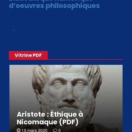
d’oeuvres philosophiques
Avec le choix des formats .ePub et .PDF, plus de 30 œuvres
de philosophes disponibles. Livres numériques en éditions
«
…
Vitrine PDF
Aristote : Éthique à
Nicomaque (PDF)
15 mars 2020
0