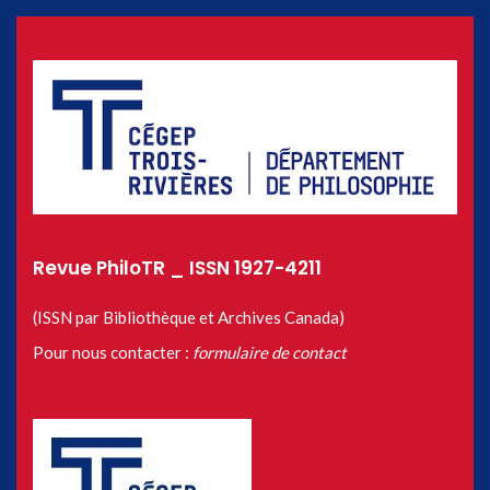
Revue PhiloTR _ ISSN 1927-4211
(ISSN par Bibliothèque et Archives Canada)
Pour nous contacter :
formulaire de contact