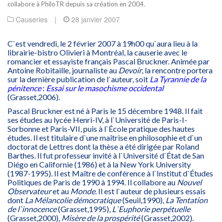
collabore à PhiloTR depuis sa création en 2004.
Causeries
|
28 janvier 2007
C`est vendredi, le 2 février 2007 à 19h00 qu`aura lieu à la
librairie-bistro Olivieri à Montréal, la causerie avec le
romancier et essayiste français Pascal Bruckner. Animée par
Antoine Robitaille, journaliste au
Devoir
, la rencontre portera
sur la dernière publication de l`auteur, soit
La Tyrannie de la
pénitence
:
Essai sur le
masochisme occidental
(Grasset,2006).
Pascal Bruckner est né à Paris le 15 décembre 1948. Il fait
ses études au lycée Henri-IV, à l`Université de Paris-I-
Sorbonne et Paris-VII, puis à l`École pratique des hautes
études. Il est titulaire d`une maîtrise en philosophie et d`un
doctorat de Lettres dont la thèse a été dirigée par Roland
Barthes. Il fut professeur invité à l`Université d`État de San
Diégo en Californie (1986) et à la New York University
(1987-1995). Il est Maître de conférence à l`Institut d`Études
Politiques de Paris de 1990 à 1994. Il collabore au
Nouvel
Observateur
et au
Monde
. Il est l`auteur de plusieurs essais
dont
La Mélancolie démocratique
(Seuil,1990),
La Tentation
de
l`innocence
(Grasset,1995),
L`Euphorie perpétuelle
(Grasset,2000),
Misère de la prospérité
(Grasset,2002).