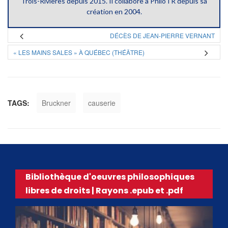
Trois-Rivières depuis 2015. Il collabore à PhiloTR depuis sa
création en 2004.
DÉCÈS DE JEAN-PIERRE VERNANT
« LES MAINS SALES » À QUÉBEC (THÉÂTRE)
TAGS:
Bruckner
causerie
Bibliothèque d'oeuvres philosophiques
libres de droits | Rayons .epub et .pdf