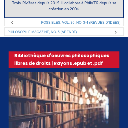
Trois-Rivières depuis 2015. Il collabore à PhiloTR depuis sa
création en 2004.
POSSIBLES, VOL. 30, NO. 3-4 (REVUES D`IDÉES)
PHILOSOPHIE MAGAZINE, NO. 5 (ARENDT)
Bibliothèque d'oeuvres philosophiques
libres de droits | Rayons .epub et .pdf