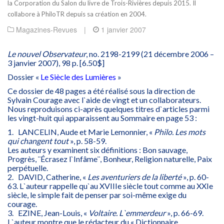
la Corporation du Salon du livre de Trois-Rivières depuis 2015. Il
collabore à PhiloTR depuis sa création en 2004.
Magazines-Revues
|
1 janvier 2007
Le nouvel Observateur
, no. 2198-2199 (21 décembre 2006 –
3 janvier 2007), 98 p. [6.50$]
Dossier «
Le Siècle des Lumières
»
Ce dossier de 48 pages a été réalisé sous la direction de
Sylvain Courage avec l`aide de vingt et un collaborateurs.
Nous reproduisons ci-après quelques titres d`articles parmi
les vingt-huit qui apparaissent au Sommaire en page 53 :
1. LANCELIN, Aude et Marie Lemonnier, «
Philo. Les mots
qui changent tout
», p. 58-59.
Les auteurs y examinent six définitions : Bon sauvage,
Progrès, ¨Écrasez l`Infâme¨, Bonheur, Religion naturelle, Paix
perpétuelle.
2. DAVID, Catherine, «
Les aventuriers de la liberté
», p. 60-
63. L`auteur rappelle qu`au XVIIIe siècle tout comme au XXIe
siècle, le simple fait de penser par soi-même exige du
courage.
3. EZINE, Jean-Louis, «
Voltaire. L`emmerdeur
», p. 66-69.
L`auteur montre que le rédacteur du « Dictionnaire