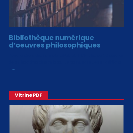
Bibliothèque numérique
d’oeuvres philosophiques
Avec le choix des formats .ePub et .PDF, plus de 30 œuvres
de philosophes disponibles. Livres numériques en éditions
«
…
Vitrine PDF