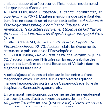
philosophique » et précurseur de l`intellectuel moderne est
plus que jamais d`actualité.
4. LANCELIN, Aude. «
Rousseau. ¨C`est de l`homme que j`ai
à parler
…¨ », p. 70-71. L`auteur mentionne que cet enfant des
Lumières ne cesse de se retourner contre elles : «
À rebours de
l`idéologie philosophique dominante, Rousseau ose
revendiquer le caractère socialement toxique de la diffusion
du savoir et se lance dans un éloge de l`ignorance populaire
».
(p. 70)
5. PROLONGEAU, Hubert, «
Diderot & Co. Le polar de
l`Encyclopédie
», p. 72-73. L`auteur relate les événements
entourant la publication de l`Encyclopédie.
6. OZOUF, Mona, «
Révolution. La faute à Voltaire ?
», p. 90-
92. L`auteur interroge l`Histoire sur la responsabilité des
géants des Lumières que sont Rousseau et Voltaire dans les
tragédies du XXe siècle.
À cela s`ajoute d`autres articles sur le lien entre la franc-
maçonnerie et les Lumières, sur les découvertes qui ont
marqué l`époque, des portraits de Casanova, Sade, Julie de
Lespinasse, Rameau, Fragonard, etc.
En terminant, mentionnons que ce même thème a également
été abordé dans d`autres revues au cours de l`année :
Magazine littéraire
, no. 450 (février 2006),
L`Histoire
, no. 307
(mars 2006),
Télérama Hors-Série
(avril 2006).