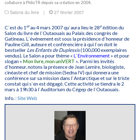
collabore à PhiloTR depuis sa création en 2004.
Salons du livre
|
27 février 2007
er
e
C`est du 1
au 4 mars 2007 qu`aura lieu le 28
édition du
Salon du livre de l`Outaouais au Palais des congrès de
Gatineau. L`événement est sous la présidence d`honneur de
Pauline Gill, auteure et conférencière à qui l`on doit le
bestseller
Les Enfants de Duplessis
(100,000 exemplaires
vendus). Le Salon a pour thème «
L`Environnement
» et pour
slogan «
Mon livre, mon uniVERT
». Parmi les invités
d`honneur, notons la présence de Jean Lemire, biologiste,
cinéaste et chef de mission (Sedna IV) qui donnera une
conférence sur sa mission dans l`Antarctique et sur le triste
constat qui s`en est dégagé. Cette activité se tiendra le 2
mars à 19h30 à l`Auditorium du Cégep de l`Outaouais.
Info. :
Site Web