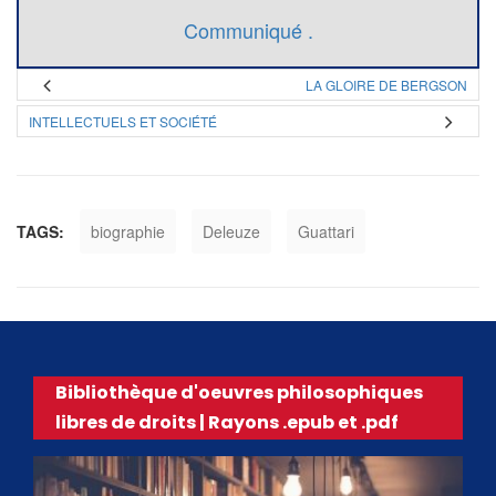
Communiqué .
LA GLOIRE DE BERGSON
INTELLECTUELS ET SOCIÉTÉ
TAGS:
biographie
Deleuze
Guattari
Bibliothèque d'oeuvres philosophiques
libres de droits | Rayons .epub et .pdf