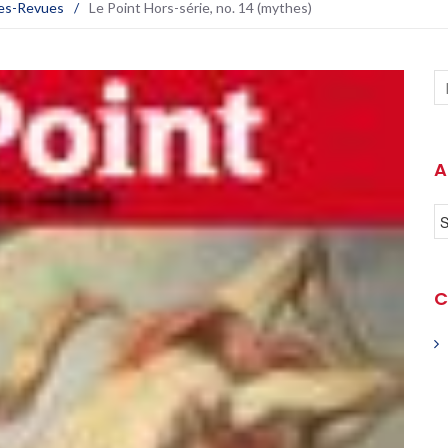
es-Revues
/
Le Point Hors-série, no. 14 (mythes)
A
C