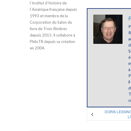
l`Institut d`histoire de
l`Amérique française depuis
1993 et membre de la
P
Corporation du Salon du
P
livre de Trois-Rivières
R
depuis 2015. Il collabore à
a
PhiloTR depuis sa création
d
en 2004.
S
é
m
à
P
i
d
T
c
DORIS LESSING
L