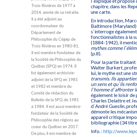
l`explique et propose d
Trois-Rivières de 1977 à
chapitre, dans les Rep
une carte.
2014, année de sa retraite.
Il a été adjoint au
En introduction, Marc
Baltimore (Maryland) p
coordonnateur du
s`interroge également 
Département de
fonctionnalistes à la
Philosophie du Cégep de
(1884-1942), il menti
Trois-Rivières en 1980-81.
mythes comme l`éléme
Il est membre-fondateur de
(p.8).
la Société de Philosophie du
Pour la partie traitant
Québec (SPQ) en 1974. Il
Walter Burkert, profes
lui, le mythe est une st
fut également archiviste-
transmis. Ils appartie
adjoint de la SPQ en 1981
un sens et qu`ils renf
et 1982 et membre du
l`homme d`affronter l
Comité de rédaction du
également le loisir de
Bulletin de la SPQ de 1981
Charles Delattre et Je
d`André Gueslin, profe
à 1984. Il est aussi membre-
démonte les mécanismes
fondateur de la Société de
appareil critique impor
Philosophie des régions au
bibliographie (34 titre
coeur du Québec en 2017.
Info. :
http://www.lepo
De plus, il est membre de