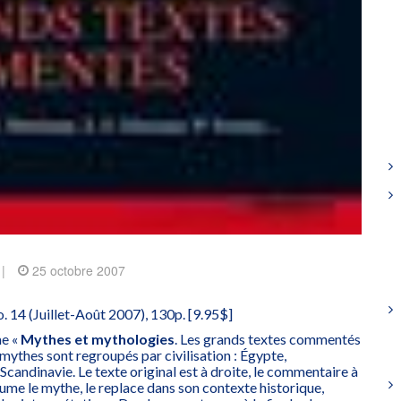
|
25 octobre 2007
no. 14 (Juillet-Août 2007), 130p. [9.95$]
me «
Mythes et mythologies
. Les grands textes commentés
 mythes sont regroupés par civilisation : Égypte,
andinavie. Le texte original est à droite, le commentaire à
ume le mythe, le replace dans son contexte historique,