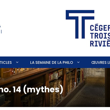
&
 |
TICLES
LA SEMAINE DE LA PHILO
ŒUVRES LI
 no. 14 (mythes)