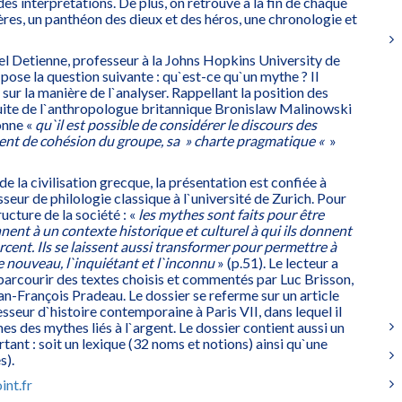
es interprétations. De plus, on retrouve à la fin de chaque
ères, un panthéon des dieux et des héros, une chronologie et
el Detienne, professeur à la Johns Hopkins University de
ose la question suivante : qu`est-ce qu`un mythe ? Il
sur la manière de l`analyser. Rappellant la position des
 suite de l`anthropologue britannique Bronislaw Malinowski
onne «
qu`il est possible de considérer le discours des
nt de cohésion du groupe, sa » charte pragmatique «
»
 de la civilisation grecque, la présentation est confiée à
seur de philologie classique à l`université de Zurich. Pour
ructure de la société : «
les mythes sont faits pour être
nnent à un contexte historique et culturel à qui ils donnent
orcent. Ils se laissent aussi transformer pour permettre à
e nouveau, l`inquiétant et l`inconnu
» (p.51). Le lecteur a
 parcourir des textes choisis et commentés par Luc Brisson,
an-François Pradeau. Le dossier se referme sur un article
sseur d`histoire contemporaine à Paris VII, dans lequel il
 des mythes liés à l`argent. Le dossier contient aussi un
tant : soit un lexique (32 noms et notions) ainsi qu`une
s).
int.fr