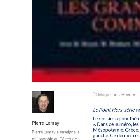
Magazines-Revues
Le Point Hors-série
, 
Le dossier a pour thè
Pierre Lemay
». Dans ce numéro, les
Mésopotamie, Grèce, Sc
Pierre Lemay a enseigné la
gauche. Ce dernier rés
philosophie au Cégep de