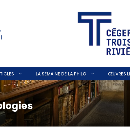
&
 |
TICLES
LA SEMAINE DE LA PHILO
ŒUVRES LI
ologies