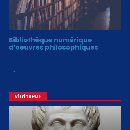
Bibliothèque numérique
d’oeuvres philosophiques
Avec le choix des formats .ePub et .PDF, plus de 30 œuvres
de philosophes disponibles. Livres numériques en éditions
«
…
Vitrine PDF