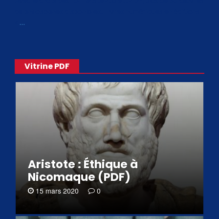
Avec le choix des formats .ePub et .PDF, plus de 30 œuvres
de philosophes disponibles. Livres numériques en éditions
«
…
Vitrine PDF
Aristote : Éthique à
Nicomaque (PDF)
15 mars 2020
0