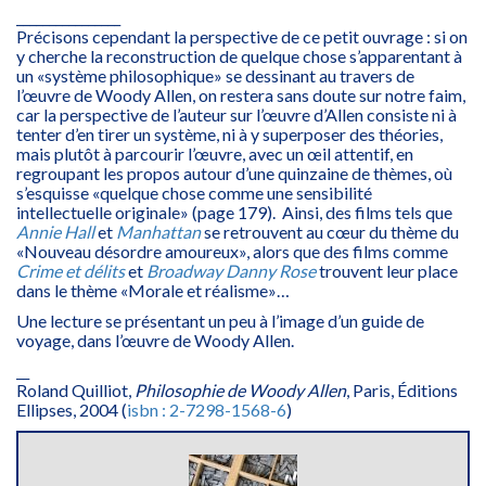
________________
Précisons cependant la perspective de ce petit ouvrage : si on
y cherche la reconstruction de quelque chose s’apparentant à
un «système philosophique» se dessinant au travers de
l’œuvre de Woody Allen, on restera sans doute sur notre faim,
car la perspective de l’auteur sur l’œuvre d’Allen consiste ni à
tenter d’en tirer un système, ni à y superposer des théories,
mais plutôt à parcourir l’œuvre, avec un œil attentif, en
regroupant les propos autour d’une quinzaine de thèmes, où
s’esquisse «quelque chose comme une sensibilité
intellectuelle originale» (page 179). Ainsi, des films tels que
Annie Hall
et
Manhattan
se retrouvent au cœur du thème du
«Nouveau désordre amoureux», alors que des films comme
Crime et délits
et
Broadway Danny Rose
trouvent leur place
dans le thème «Morale et réalisme»…
Une lecture se présentant un peu à l’image d’un guide de
voyage, dans l’œuvre de Woody Allen.
__
Roland Quilliot,
Philosophie de Woody Allen
, Paris, Éditions
Ellipses, 2004 (
isbn : 2-7298-1568-6
)