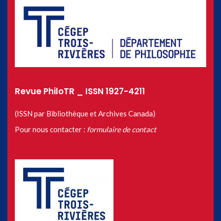
Revue PhiloTR _ ISSN 1927-4211
(ISSN par Bibliothèque et Archives Canada)
Pour nous contacter :
formulaire de contact