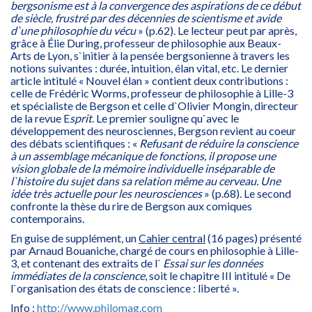
bergsonisme est à la convergence des aspirations de ce début
de siècle, frustré par des décennies de scientisme et avide
d`une philosophie du vécu
» (p.62). Le lecteur peut par après,
grâce à Élie During, professeur de philosophie aux Beaux-
Arts de Lyon, s`initier à la pensée bergsonienne à travers les
notions suivantes : durée, intuition, élan vital, etc. Le dernier
article intitulé « Nouvel élan » contient deux contributions :
celle de Frédéric Worms, professeur de philosophie à Lille-3
et spécialiste de Bergson et celle d`Olivier Mongin, directeur
de la revue E
sprit
. Le premier souligne qu`avec le
développement des neurosciennes, Bergson revient au coeur
des débats scientifiques : «
Refusant de réduire la conscience
à un assemblage mécanique de fonctions, il propose une
vision globale de la mémoire individuelle inséparable de
l`histoire du sujet dans sa relation même au cerveau. Une
idée très actuelle pour les neurosciences
» (p.68). Le second
confronte la thèse du rire de Bergson aux comiques
contemporains.
En guise de supplément, un
Cahier central
(16 pages) présenté
par Arnaud Bouaniche, chargé de cours en philosophie à Lille-
3, et contenant des extraits de l`
Essai sur les données
immédiates de la conscience
, soit le chapitre III intitulé « De
l`organisation des états de conscience : liberté ».
Info :
http://www.philomag.com