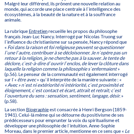
Malgré leur différend, ils prônent une nouvelle relation au
monde, qui accorde une place centrale à l`intelligence des
écosystèmes, à la beauté de la nature et à la souffrance
animale.
La rubrique
Entretien
recueille les propos du philosophe
français Jean-Luc Nancy. Interrogé par Nicolas Truong sur
l`influence du christianisme sur sa pensée, Nancy répond que
«
Foi dans la raison et foi religieuse peuvent se questionner
l`une l`autre, contribuer à se décloisonner. Je n`opère pas un
retour à la religion, je ne cherche pas à la sauver. Je tente de
déclore, c`est-à-dire d`ouvrir l`enclos, de lever la clôture dans
laquelle la religion comme la philosophie s`enfermaient
»
(p.56). Le penseur de la communauté est également interrogé
sur l`«
être avec
» qu`il interprète de la manière suivante : «
« Avec » n`est ni extériorité ni intériorité, c`est proximité et
éloignement, c`est contact et écart, attrait et retrait; c`est
l`ouverture du sens : sensation, sentiment, langage, désir.
»
(p.58).
La section
Biographie
est consacrée à Henri Bergson (1859-
1941). Celui-là même qui se détourne du positivisme de ses
prédécesseurs pour emprunter la voix du spiritualisme et
développer une philosophie de l`intuition. Anne-Sophie
Moreau, dans le premier article, mentionne en ce sens que «
Le