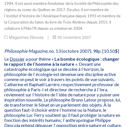
1984. Il est aussi membre-fondateur de la Société de Philosophie des
régions au coeur du Québec en 2017. De plus, il est membre de
l`Institut d`histoire de l`Amérique française depuis 1993 et membre de
la Corporation du Salon du livre de Trois-Rivières depuis 2015. Il
collabore à PhiloTR depuis sa création en 2004.
Magazines-Revues
|
30 novembre 2007
Philosophie Magazine
, no. 13 (octobre 2007), 98p. [10.50$]
Le
Dossier
a pour thème «
La bombe écologique : changer
le rapport de l`homme à la nature
». Devant une
catastrophe écologique qui se dessine à l`horizon, la
philosophie de l`écologie est devenue une discipline active
comme on peut le voir à travers les points de vue suivants.
Catherine et Raphaël Larrère, respectivement professeur de
philosophie à Paris-I et directeur de recherche à l`Inra,
reviennent sur l`histoire de l`idée de nature pour y puiser une
inspiration nouvelle. Le philosophe Bruno Latour propose, lui,
de transformer le Sénat en un parlement des objets. À la
question faut-il choisir entre l`homme ou la Nature, le
philosophe Luc Ferry soutient qu`il faut protéger la nature en
fonction des intérêts humains; l`anthropologue Philippe
Descola entend dépasser l`opposition entre nature et culture.