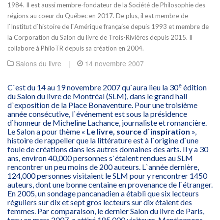
1984. Il est aussi membre-fondateur de la Société de Philosophie des
régions au coeur du Québec en 2017. De plus, il est membre de
l`Institut d`histoire de l`Amérique française depuis 1993 et membre de
la Corporation du Salon du livre de Trois-Rivières depuis 2015. Il
collabore à PhiloTR depuis sa création en 2004.
Salons du livre
|
14 novembre 2007
e
C`est du 14 au 19 novembre 2007 qu`aura lieu la 30
édition
du Salon du livre de Montréal (SLM), dans le grand hall
d`exposition de la Place Bonaventure. Pour une troisième
année consécutive, l`événement est sous la présidence
d`honneur de Micheline Lachance, journaliste et romancière.
Le Salon a pour thème «
Le livre, source d`inspiration
»,
histoire de rappeller que la littérature est à l`origine d`une
foule de créations dans les autres domaines des arts. Il y a 30
ans, environ 40,000 personnes s`étaient rendues au SLM
rencontrer un peu moins de 200 auteurs. L`année dernière,
124,000 personnes visitaient le SLM pour y rencontrer 1450
auteurs, dont une bonne centaine en provenance de l`étranger.
En 2005, un sondage pancanadien a établi que six lecteurs
réguliers sur dix et sept gros lecteurs sur dix étaient des
femmes. Par comparaison, le dernier Salon du livre de Paris,
tenu en mars 2007, a attiré 185,000 visiteurs. Mentionnons