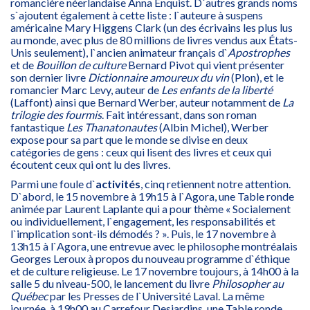
romancière néerlandaise Anna Enquist. D`autres grands noms
s`ajoutent également à cette liste : l`auteure à suspens
américaine Mary Higgens Clark (un des écrivains les plus lus
au monde, avec plus de 80 millions de livres vendus aux États-
Unis seulement), l`ancien animateur français d`
Apostrophes
et de
Bouillon de culture
Bernard Pivot qui vient présenter
son dernier livre
Dictionnaire amoureux du vin
(Plon), et le
romancier Marc Levy, auteur de
Les enfants de la liberté
(Laffont) ainsi que Bernard Werber, auteur notamment de
La
trilogie des fourmis
. Fait intéressant, dans son roman
fantastique
Les Thanatonautes
(Albin Michel), Werber
expose pour sa part que le monde se divise en deux
catégories de gens : ceux qui lisent des livres et ceux qui
écoutent ceux qui ont lu des livres.
Parmi une foule d`
activités
, cinq retiennent notre attention.
D`abord, le 15 novembre à 19h15 à l`Agora, une Table ronde
animée par Laurent Laplante qui a pour thème « Socialement
ou individuellement, l`engagement, les responsabilités et
l`implication sont-ils démodés ? ». Puis, le 17 novembre à
13h15 à l`Agora, une entrevue avec le philosophe montréalais
Georges Leroux à propos du nouveau programme d`éthique
et de culture religieuse. Le 17 novembre toujours, à 14h00 à la
salle 5 du niveau-500, le lancement du livre
Philosopher au
Québec
par les Presses de l`Université Laval. La même
journée, à 19h00 au Carrefour Desjardins, une Table ronde