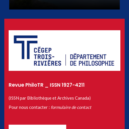
Revue PhiloTR _ ISSN 1927-4211
(ISSN par Bibliothèque et Archives Canada)
Pour nous contacter :
formulaire de contact