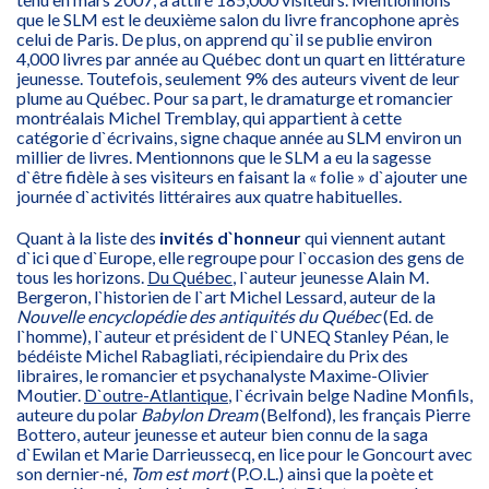
que le SLM est le deuxième salon du livre francophone après
celui de Paris. De plus, on apprend qu`il se publie environ
4,000 livres par année au Québec dont un quart en littérature
jeunesse. Toutefois, seulement 9% des auteurs vivent de leur
plume au Québec. Pour sa part, le dramaturge et romancier
montréalais Michel Tremblay, qui appartient à cette
catégorie d`écrivains, signe chaque année au SLM environ un
millier de livres. Mentionnons que le SLM a eu la sagesse
d`être fidèle à ses visiteurs en faisant la « folie » d`ajouter une
journée d`activités littéraires aux quatre habituelles.
Quant à la liste des
invités d`honneur
qui viennent autant
d`ici que d`Europe, elle regroupe pour l`occasion des gens de
tous les horizons.
Du Québec
, l`auteur jeunesse Alain M.
Bergeron, l`historien de l`art Michel Lessard, auteur de la
Nouvelle encyclopédie des antiquités du Québec
(Ed. de
l`homme), l`auteur et président de l`UNEQ Stanley Péan, le
bédéiste Michel Rabagliati, récipiendaire du Prix des
libraires, le romancier et psychanalyste Maxime-Olivier
Moutier.
D`outre-Atlantique
, l`écrivain belge Nadine Monfils,
auteure du polar
Babylon Dream
(Belfond), les français Pierre
Bottero, auteur jeunesse et auteur bien connu de la saga
d`Ewilan et Marie Darrieussecq, en lice pour le Goncourt avec
son dernier-né,
Tom est mort
(P.O.L.) ainsi que la poète et