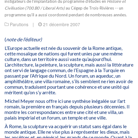
instigateurs de l'implantation du programme d'études en
Histoire et
Civilisation (700.B0 / Liberal Arts)
au Cégep de Trois-Rivières -- un
programme qu'il a aussi coordonné pendant de nombreuses années.
Parutions
|
21 décembre 2007
(
note de l’éditeur)
L’Europe actuelle est née du souvenir de la Rome antique,
cette mosaïque de nations qui furent unies par une même
culture, dans un territoire aussi vaste qu’aujourd’hui.
L’architecture, la peinture, la sculpture, mais aussi la littérature
ont servi de langage commun, de l’Espagne à la Turquie en
passant par l’Afrique du Nord. Un forum, un aqueduc, un
amphithéâtre, une villa romaine, s’ils semblent ne rien avoir de
commun, traduisent pourtant une cohérence et une unité qui
méritent qu’on s’y arrête.
Michel Meyer nous offre ici une synthèse inégalée sur l’art
romain, la première en français depuis plusieurs décennies. Il
montre les correspondances entre une cité et une villa, un
palais impérial et un forum, un temple et une ville.
À Rome, la sculpture va acquérir un statut sans égal dans le
monde antique. Elle ne vise plus à représenter les dieux, mais
les ancêtres et, en général, les grands de ce monde. Quant à la