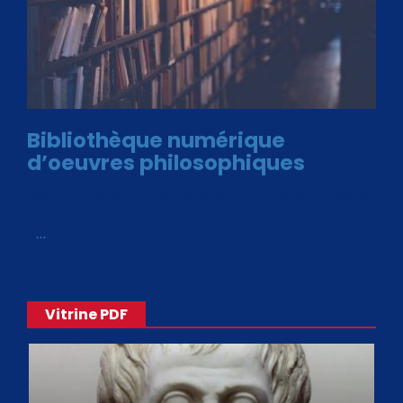
Bibliothèque numérique
d’oeuvres philosophiques
Avec le choix des formats .ePub et .PDF, plus de 30 œuvres
de philosophes disponibles. Livres numériques en éditions
«
…
Vitrine PDF