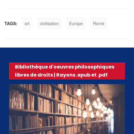
TAGS:
art
civilisation
Europe
Rome
Bibliothèque d'oeuvres philosophiques
libres de droits | Rayons .epub et .pdf