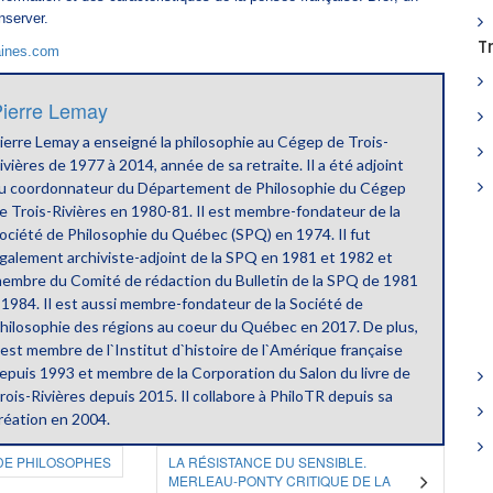
nserver.
T
ines.com
ierre Lemay
ierre Lemay a enseigné la philosophie au Cégep de Trois-
ivières de 1977 à 2014, année de sa retraite. Il a été adjoint
u coordonnateur du Département de Philosophie du Cégep
e Trois-Rivières en 1980-81. Il est membre-fondateur de la
ociété de Philosophie du Québec (SPQ) en 1974. Il fut
galement archiviste-adjoint de la SPQ en 1981 et 1982 et
embre du Comité de rédaction du Bulletin de la SPQ de 1981
 1984. Il est aussi membre-fondateur de la Société de
hilosophie des régions au coeur du Québec en 2017. De plus,
l est membre de l`Institut d`histoire de l`Amérique française
epuis 1993 et membre de la Corporation du Salon du livre de
rois-Rivières depuis 2015. Il collabore à PhiloTR depuis sa
réation en 2004.
DE PHILOSOPHES
LA RÉSISTANCE DU SENSIBLE.
MERLEAU-PONTY CRITIQUE DE LA