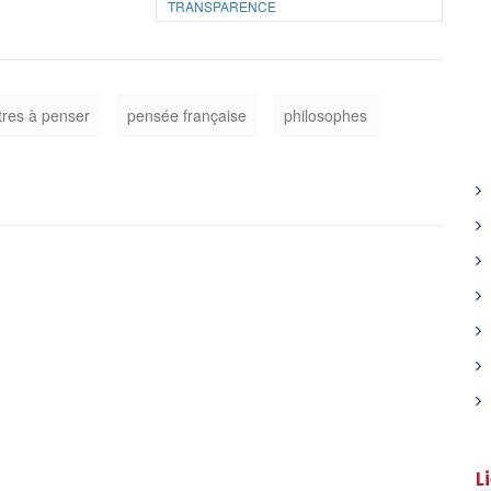
TRANSPARENCE
tres à penser
pensée française
philosophes
L