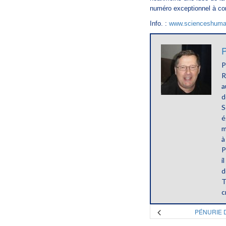
numéro exceptionnel à co
Info. :
www.scienceshuma
P
P
R
a
d
S
é
m
à
P
i
d
T
c
PÉNURIE 