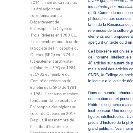
rêveur que scientiste et c
2014, année de sa retraite.
les catastrophes mondiales
Il a été adjoint au
(p.3). Comme le mentionne
coordonnateur du
philosophie aux sciences 
Département de
la fin de la Renaissance 
Philosophie du Cégep de
références de la culture g
Trois-Rivières en 1980-81.
éléments sont proposée au
Il est membre-fondateur de
aperçu d`un texte ou d`un
la Société de Philosophie du
Ce Hors-série est divisé 
Québec (SPQ) en 1974. Il
de l`homme, Intellectuels 
fut également archiviste-
48 articles sur autant de
adjoint de la SPQ en 1981
mais aussi des articles c
et 1982 et membre du
CNRS, le Collège de soci
Comité de rédaction du
le lecteur a le loisir de 
Bulletin de la SPQ de 1981
Dans ce numéro, chacun d
à 1984. Il est aussi membre-
contribution de tel penseu
fondateur de la Société de
Petite bibliographie » ain
Philosophie des régions au
ledit penseur. Une iconog
coeur du Québec en 2017.
figures intellectuelles. 
De plus, il est membre de
précis d`histoire de la phi
l`Institut d`histoire de
grand public ». Néanmoins