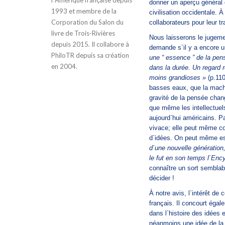
l`Amérique française depuis
donner un aperçu général 
1993 et membre de la
civilisation occidentale. À
Corporation du Salon du
collaborateurs pour leur tr
livre de Trois-Rivières
Nous laisserons le jugemen
depuis 2015. Il collabore à
demande s`il y a encore u
PhiloTR depuis sa création
une “ essence ” de la pen
en 2004.
dans la durée. Un regard 
moins grandioses »
(p.110
basses eaux, que la machi
gravité de la pensée chan
que même les intellectuels
aujourd`hui américains. Pa
vivace; elle peut même co
d`idées. On peut même esp
d`une nouvelle génératio
le fut en son temps l`Enc
connaître un sort semblab
décider !
À notre avis, l`intérêt de 
français. Il concourt égal
dans l`histoire des idées
néanmoins une idée de la 