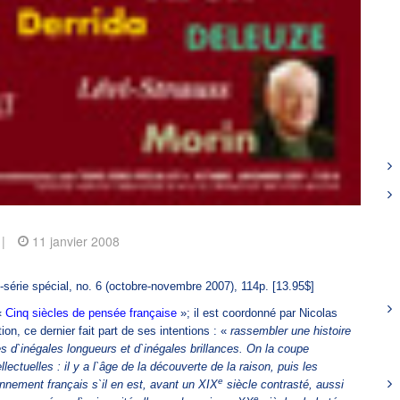
|
11 janvier 2008
-série spécial, no. 6 (octobre-novembre 2007), 114p. [13.95$]
«
Cinq siècles de pensée française
»; il est coordonné par Nicolas
ion, ce dernier fait part de ses intentions : «
rassembler une histoire
s d`inégales longueurs et d`inégales brillances. On la coupe
llectuelles : il y a l`âge de la découverte de la raison, puis les
e
nnement français s`il en est, avant un XIX
siècle contrasté, aussi
e