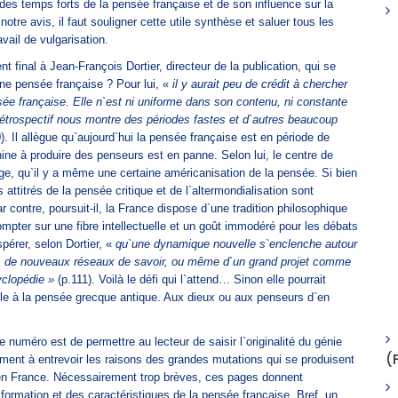
des temps forts de la pensée française et de son influence sur la
 notre avis, il faut souligner cette utile synthèse et saluer tous les
avail de vulgarisation.
t final à Jean-François Dortier, directeur de la publication, qui se
ne pensée française ? Pour lui, «
il y aurait peu de crédit à chercher
sée française. Elle n`est ni uniforme dans son contenu, ni constante
rétrospectif nous montre des périodes fastes et d`autres beaucoup
). Il allègue qu`aujourd`hui la pensée française est en période de
ne à produire des penseurs est en panne. Selon lui, le centre de
ge, qu`il y a même une certaine américanisation de la pensée. Si bien
 attitrés de la pensée critique et de l`altermondialisation sont
r contre, poursuit-il, la France dispose d`une tradition philosophique
mpter sur une fibre intellectuelle et un goût immodéré pour les débats
érer, selon Dortier, «
qu`une dynamique nouvelle s`enclenche autour
n, de nouveaux réseaux de savoir, ou même d`un grand projet comme
yclopédie »
(p.111). Voilà le défi qui l`attend… Sinon elle pourrait
le à la pensée grecque antique. Aux dieux ou aux penseurs d`en
ce numéro est de permettre au lecteur de saisir l`originalité du génie
(
ement à entrevoir les raisons des grandes mutations qui se produisent
 en France. Nécessairement trop brèves, ces pages donnent
formation et des caractéristiques de la pensée française. Bref, un