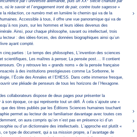
oncurrencé par l`université allemande, puis un XX
siècle chahuté par
, où le savoir et l`engagement iront de pair, contre toute sagesse
»
 la rédaction, ce numéro met en lumière le chemin qui va de la
humaines. Accessible à tous, il offre une vue panoramique qui va de
jusqu`à nos jours, sur les hommes et leurs idées devenus des
énérale. Ainsi, pour chaque philosophe, savant ou intellectuel, trois
 lecteur : des idées-forces, des données biographiques ainsi qu`un
 livre ayant compté.
en cinq parties : Le temps des philosophes, L`invention des sciences
et scientifiques, Les maîtres à penser, La pensée post…. Il contient
 penseurs. On y retrouve les « grands noms » de la pensée française
onsacrés à des institutions prestigieuses comme La Sorbonne, le
ologie, l`École des Annales et l`EHESS. Dans cette immense fresque,
découvrir une pléiade de penseurs de tous les horizons de l`Hexagone.
es collaborateurs dispose de deux pages pour présenter la
r à son époque, ce qui représente tout un défi. À cela s`ajoute une «
si que des titres publiés par les Éditions Sciences humaines touchant
raphie permet au lecteur de se familiariser davantage avec toutes ces
Évidemment, on aura compris qu`on n`est pas en présence ici d`un
losophie ou d`un dictionnaire des intellectuels. L`approche est plutôt «
, ce type de document, qui a sa mission propre, a l`avantage de