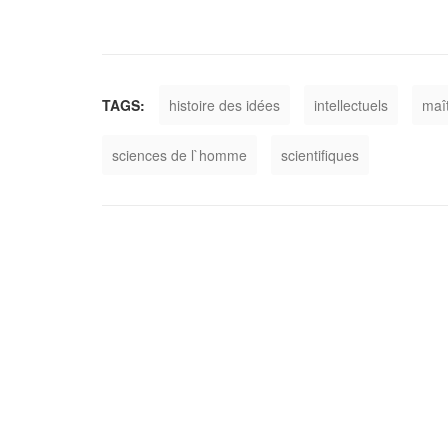
TAGS:
histoire des idées
intellectuels
maî
sciences de l`homme
scientifiques