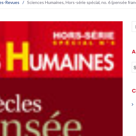
es-Revues
/
Sciences Humaines, Hors-série spécial, no. 6 (pensée fran
A
C