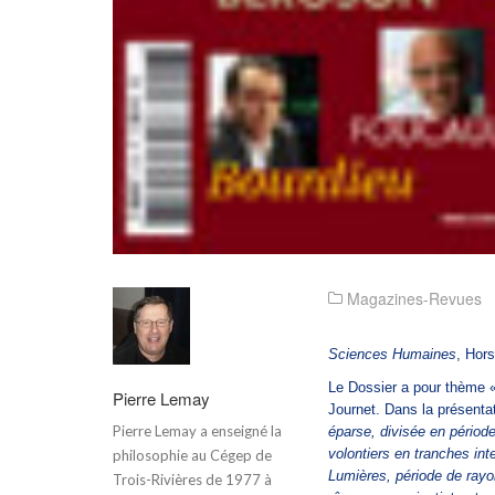
Magazines-Revues
Sciences Humaines
, Hors
Le Dossier a pour thème 
Pierre Lemay
Journet. Dans la présentat
Pierre Lemay a enseigné la
éparse, divisée en période
volontiers en tranches inte
philosophie au Cégep de
Lumières, période de rayo
Trois-Rivières de 1977 à