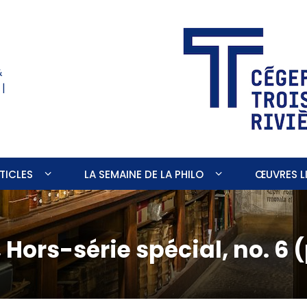
&
 |
TICLES
LA SEMAINE DE LA PHILO
ŒUVRES LI
Hors-série spécial, no. 6 