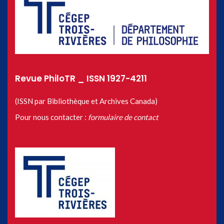
Revue PhiloTR _ ISSN 1927-4211
(ISSN par Bibliothèque et Archives Canada)
Pour nous contacter :
formulaire de contact