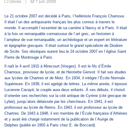
Décès
|
7 juin 2008
Le 21 octobre 2007 est décédé à Paris, l`helléniste François Chamoux.
Il était l`un des antiquisants français les plus connus à travers le
monde. Il accomplit l`essentiel de sa carrière à Nancy et à Paris. Il était
à la fois un remarquable connaisseur de l`art grec, un historien à
l`ampleur de vue remarquable, un archéologue et un expert en littérature
et épigraphie grecques. Il était surtout le grand spécialiste de Diodore
de Sicile. Ses obsèques eurent lieu le 24 octobre 2007 en l`église Saint
Pierre de Montrouge à Paris.
Il naît le 4 avril 1915 à Mirecourt (Vosges). Il est le fils d`Émile
Chamoux, proviseur de lycée, et de Henriette Genvot. Il fait ses études
aux lycées de Chartres et de Metz. En 1934, il intègre l`École Normale
Supérieure. En 1938, il est agrégé de lettres. La même année, il épouse
Lucienne Cavayé; le couple aura deux enfants. À ses débuts, il choisit
d`orienter ses recherches sur la cité antique de Cyrène (cité grecque de
Lybie), jusqu`alors délaissée par les chercheurs. En 1941, il est
professeur au lycée de Reims. En 1943, il est professeur au lycée de
Chartres. De 1943 à 1948, il est membre de l`École française d`Athènes
et y avait été chargé notamment de la publication de l`Aurige de
Delphes (publié en 1955 à Paris chez E. de Boccard).