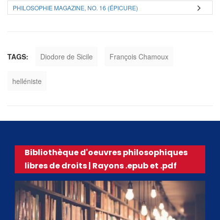
PHILOSOPHIE MAGAZINE, NO. 16 (ÉPICURE)
TAGS:
Diodore de Sicile
François Chamoux
helléniste
Bibliothèque d'oeuvres philosophiques
libres de droits | Rayons .epub et .pdf