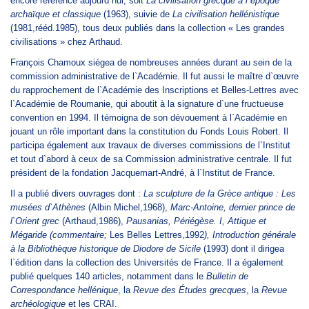
encore référence aujourd`hui, soit
La civilisation grecque à l`époque
archaïque et classique
(1963), suivie de
La civilisation hellénistique
(1981,rééd.1985), tous deux publiés dans la collection « Les grandes
civilisations » chez Arthaud.
François Chamoux siégea de nombreuses années durant au sein de la
commission administrative de l`Académie. Il fut aussi le maître d`œuvre
du rapprochement de l`Académie des Inscriptions et Belles-Lettres avec
l`Académie de Roumanie, qui aboutit à la signature d`une fructueuse
convention en 1994. Il témoigna de son dévouement à l`Académie en
jouant un rôle important dans la constitution du Fonds Louis Robert. Il
participa également aux travaux de diverses commissions de l`Institut
et tout d`abord à ceux de sa Commission administrative centrale. Il fut
président de la fondation Jacquemart-André, à l`Institut de France.
Il a publié divers ouvrages dont :
La sculpture de la Grèce antique : Les
musées d`Athènes
(Albin Michel,1968),
Marc-Antoine, dernier prince de
l`Orient grec
(Arthaud,1986),
Pausanias, Périégèse. I, Attique et
Mégaride (commentaire;
Les Belles Lettres,1992
), Introduction générale
à la Bibliothèque historique de Diodore de Sicile
(1993) dont il dirigea
l`édition dans la collection des Universités de France. Il a également
publié quelques 140 articles, notamment dans le
Bulletin de
Correspondance hellénique
, la
Revue des Études grecques
, la
Revue
archéologique
et les CRAI.