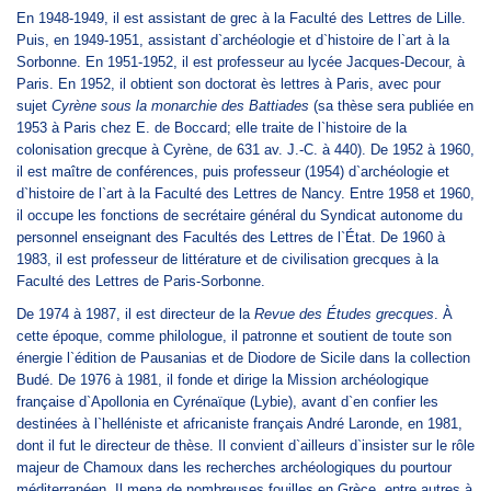
En 1948-1949, il est assistant de grec à la Faculté des Lettres de Lille.
Puis, en 1949-1951, assistant d`archéologie et d`histoire de l`art à la
Sorbonne. En 1951-1952, il est professeur au lycée Jacques-Decour, à
Paris. En 1952, il obtient son doctorat ès lettres à Paris, avec pour
sujet
Cyrène sous la monarchie des Battiades
(sa thèse sera publiée en
1953 à Paris chez E. de Boccard; elle traite de l`histoire de la
colonisation grecque à Cyrène, de 631 av. J.-C. à 440). De 1952 à 1960,
il est maître de conférences, puis professeur (1954) d`archéologie et
d`histoire de l`art à la Faculté des Lettres de Nancy. Entre 1958 et 1960,
il occupe les fonctions de secrétaire général du Syndicat autonome du
personnel enseignant des Facultés des Lettres de l`État. De 1960 à
1983, il est professeur de littérature et de civilisation grecques à la
Faculté des Lettres de Paris-Sorbonne.
De 1974 à 1987, il est directeur de la
Revue des Études grecques
. À
cette époque, comme philologue, il patronne et soutient de toute son
énergie l`édition de Pausanias et de Diodore de Sicile dans la collection
Budé. De 1976 à 1981, il fonde et dirige la Mission archéologique
française d`Apollonia en Cyrénaïque (Lybie), avant d`en confier les
destinées à l`helléniste et africaniste français André Laronde, en 1981,
dont il fut le directeur de thèse. Il convient d`ailleurs d`insister sur le rôle
majeur de Chamoux dans les recherches archéologiques du pourtour
méditerranéen. Il mena de nombreuses fouilles en Grèce, entre autres à