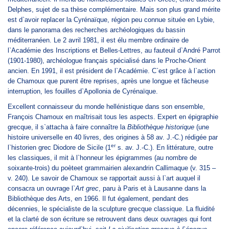
Delphes, sujet de sa thèse complémentaire. Mais son plus grand mérite
est d`avoir replacer la Cyrénaïque, région peu connue située en Lybie,
dans le panorama des recherches archéologiques du bassin
méditerranéen. Le 2 avril 1981, il est élu membre ordinaire de
l`Académie des Inscriptions et Belles-Lettres, au fauteuil d`André Parrot
(1901-1980), archéologue français spécialisé dans le Proche-Orient
ancien. En 1991, il est président de l`Académie. C`est grâce à l`action
de Chamoux que purent être reprises, après une longue et fâcheuse
interruption, les fouilles d`Apollonia de Cyrénaïque.
Excellent connaisseur du monde hellénistique dans son ensemble,
François Chamoux en maîtrisait tous les aspects. Expert en épigraphie
grecque, il s`attacha à faire connaître la
Bibliothèque historique
(une
histoire universelle en 40 livres, des origines à 58 av. J.-C.)
rédigée par
er
l`historien grec Diodore de Sicile (1
s. av. J.-C.). En littérature, outre
les classiques, il mit à l`honneur les épigrammes (au nombre de
soixante-trois) du poèteet grammairien alexandrin Callimaque (v. 315 –
v. 240). Le savoir de Chamoux se rapportait aussi à l`art auquel il
consacra un ouvrage l`
Art grec
, paru à Paris et à Lausanne dans la
Bibliothèque des Arts, en 1966. Il fut également, pendant des
décennies, le spécialiste de la sculpture grecque classique. La fluidité
et la clarté de son écriture se retrouvent dans deux ouvrages qui font