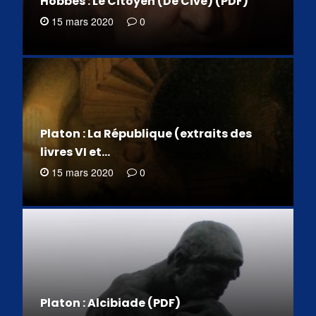
Hobbes : Le Citoyen (De Cive) (PDF)
15 mars 2020
0
Platon : La République (extraits des
livres VI et…
15 mars 2020
0
Platon : Alcibiade (PDF)