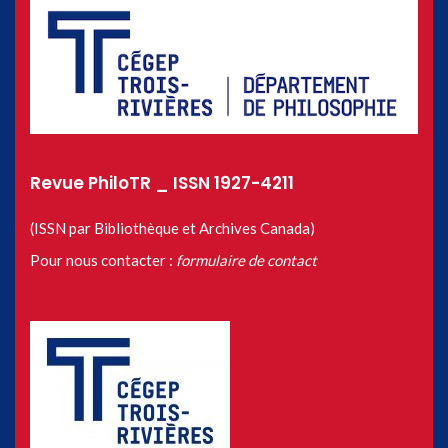
Revue PhiloTR _ ISSN 1927-4211
(ISSN par Bibliothèque et Archives Canada)
Pour nous contacter :
formulaire de contact