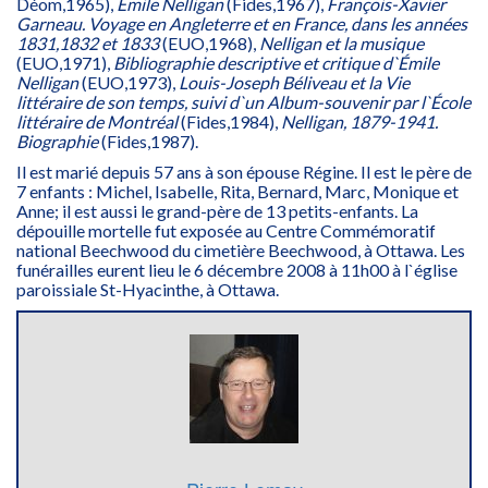
Déom,1965),
Émile Nelligan
(Fides,1967),
François-Xavier
Garneau. Voyage en Angleterre et en France, dans les années
1831,1832 et 1833
(EUO,1968),
Nelligan et la musique
(EUO,1971),
Bibliographie descriptive et critique d`Émile
Nelligan
(EUO,1973),
Louis-Joseph Béliveau et la Vie
littéraire de son temps, suivi d`un Album-souvenir par l`École
littéraire de Montréal
(Fides,1984),
Nelligan, 1879-1941.
Biographie
(Fides,1987).
Il est marié depuis 57 ans à son épouse Régine. Il est le père de
7 enfants : Michel, Isabelle, Rita, Bernard, Marc, Monique et
Anne; il est aussi le grand-père de 13 petits-enfants. La
dépouille mortelle fut exposée au Centre Commémoratif
national Beechwood du cimetière Beechwood, à Ottawa. Les
funérailles eurent lieu le 6 décembre 2008 à 11h00 à l`église
paroissiale St-Hyacinthe, à Ottawa.