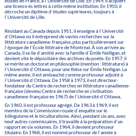
études en France, à l`Université de Lille. En 1949, il acquiert
une licence ès lettres à cette même institution. En 1950, il
décroche un diplôme d`études supérieures, toujours à
l`Université de Lille.
Résidant au Canada depuis 1951, il enseigne à l`Université
d`Ottawa où il entreprend de vastes recherches sur la
littérature canadienne-française, plus particulièrement sur
l`époque de l`École littéraire de Montréal. À son arrivée au
Canada, il se lie d`amitié avec la famille d`Émile Nelligan, et
devient vite le dépositaire des archives du poète. En 1957, il
se mérite un doctorat en philosophie (mention : littérature) à
l`Université d`Ottawa, pour une thèse sur Émile Nelligan. La
même année, il est embauché comme professeur adjoint à
l`Université d`Ottawa. De 1958 à 1973, il est directeur-
fondateur du Centre de recherches en littérature canadienne-
française (devenu Centre de recherche en civilisation
canadienne-française en 1967) de l`Université d`Ottawa.
En 1960, il est professeur agrégé. De 1963 à 1969, il est
membre de la Commission royale d`enquête sur le
bilinguisme et le biculturalisme. Ainsi, pendant six ans, avec
neuf autres commissaires, il travaille à la préparation d`un
rapport en six volumes. En 1964, il devient professeur
titulaire. En 1968, il est nommé professeur de l`année à