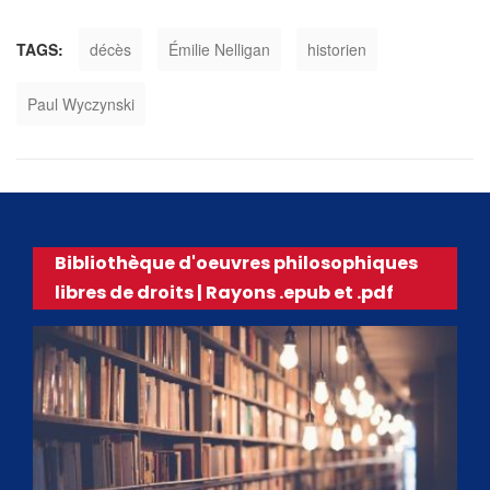
TAGS:
décès
Émilie Nelligan
historien
Paul Wyczynski
Bibliothèque d'oeuvres philosophiques
libres de droits | Rayons .epub et .pdf