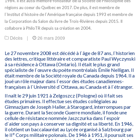
1984. Il est aussi membre-fondateur de la Société de Philosophie des
régions au coeur du Québec en 2017. De plus, il est membre de
l`Institut d`histoire de l`Amérique française depuis 1993 et membre de
la Corporation du Salon du livre de Trois-Rivières depuis 2015. Il
collabore à PhiloTR depuis sa création en 2004.
Décès
|
26 mars 2009
Le 27 novembre 2008 est décédé à l`âge de 87 ans, l`historien
des lettres, critique littéraire et comparatiste Paul Wyczynski
à sa résidence à Ottawa (Ontario). Il était le plus grand
spécialiste de l`œuvre du poète montréalais Émile Nelligan. Il
était membre de la Société royale du Canada depuis 1964. Il a
joué un rôle majeur dans l`essor des études canadiennes-
françaises à l`Université d`Ottawa, au Canada et à l`étranger.
Il naît le 29 juin 1921 à Zelgoszcz (Pologne) où il fait ses
études primaires. Il effectue ses études collégiales au
Gimnazjum de Joseph Haller, à Starogard, interrompues par
la guerre. Durant la Seconde Guerre mondiale, il fonde une
cellule de résistance nommée Jaszczurka dans l`espoir
d`aider son pays à conserver sa dignité et sa liberté. En 1946,
il obtient un baccalauréat au Lycée organisé à Salzbourg par
e
le II
Corps militaire polonais. De 1946 à 1951, il poursuit ses