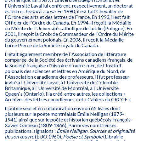
l`Université Laval lui confèrent, respectivement, un doctorat
ès lettres
honoris causa
. En 1990, il est fait Chevalier de
l`Ordre des arts et des lettres de France. En 1993, il est fait
Officier de l`Ordre du Canada. En 1994, il reçoit la Médaille
du Mérite de l`Université catholique de Lublin (Pologne). En
2001, il reçoit la Croix de Commandeur de l`Ordre du Mérite
du gouvernement polonais. En 2006, il reçoit la Médaille
Lorne Pierce de la Société royale du Canada.
Il était également membre de l`Association de littérature
comparée, de la Société des écrivains canadiens-français, de
la Société française d`histoire d`outre-mer, de l`Institut
polonais des sciences et lettres en Amérique du Nord, de
l`Association canadienne des professeurs. Il fut professeur
invité à l`Université Laval, à l`Université de Colombie-
Britannique, à l`Université de Montréal, à l`Université
Queen`s (Ontario). Il a créé, entre autres, les collections «
Archives des lettres canadiennes » et « Cahiers du CRCCF ».
Il publie seul et en collaboration environ 65 livres dont
plusieurs sur le poète montréalais Émile Nelligan (1879-
1941) ainsi que sur le poète et historien québécois François-
Xavier Garneau (1809-1866). Parmi ses nombreuses
publications, signalons :
Émile Nelligan. Sources et originalité
de son œuvre
(EUO,1960),
Poésie et Symbole
(Librairie