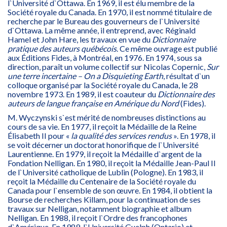
l`Université d`Ottawa. En 1969, il est élu membre de la
Société royale du Canada. En 1970, il est nommé titulaire de
recherche par le Bureau des gouverneurs de l`Université
d`Ottawa. La même année, il entreprend, avec Réginald
Hamel et John Hare, les travaux en vue du
Dictionnaire
pratique des auteurs québécois
. Ce même ouvrage est publié
aux Éditions Fides, à Montréal, en 1976. En 1974, sous sa
direction, paraît un volume collectif sur Nicolas Copernic,
Sur
une terre incertaine – On a Disquieting Earth
, résultat d`un
colloque organisé par la Société royale du Canada, le 28
novembre 1973. En 1989, il est coauteur du
Dictionnaire des
auteurs de langue française en Amérique du Nord
(Fides).
M. Wyczynski s`est mérité de nombreuses distinctions au
cours de sa vie. En 1977, il reçoit la Médaille de la Reine
Élisabeth II pour «
la qualité des services rendus
». En 1978, il
se voit décerner un doctorat honorifique de l`Université
Laurentienne. En 1979, il reçoit la Médaille d`argent de la
Fondation Nelligan. En 1980, il reçoit la Médaille Jean-Paul II
de l`Université catholique de Lublin (Pologne). En 1983, il
reçoit la Médaille du Centenaire de la Société royale du
Canada pour l`ensemble de son œuvre. En 1984, il obtient la
Bourse de recherches Killam, pour la continuation de ses
travaux sur Nelligan, notamment biographie et album
Nelligan. En 1988, il reçoit l`Ordre des francophones
d`Amérique. En 1989, l`Université Guelph (Ontario) et