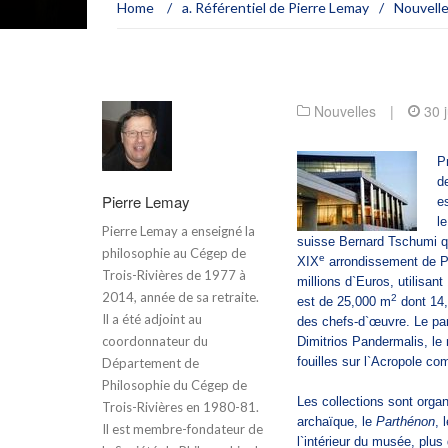
Home
/
a. Référentiel de Pierre Lemay
/
Nouvell
Nouvelles
|
30 
P
d
Pierre Lemay
e
l
Pierre Lemay a enseigné la
suisse Bernard Tschumi qui
philosophie au Cégep de
e
XIX
arrondissement de P
Trois-Rivières de 1977 à
millions d`Euros, utilisan
2014, année de sa retraite.
2
est de 25,000 m
dont 14
Il a été adjoint au
des chefs-d`œuvre. Le par
coordonnateur du
Dimitrios Pandermalis, l
fouilles sur l`Acropole c
Département de
Philosophie du Cégep de
Les collections sont orga
Trois-Rivières en 1980-81.
archaïque, le
Parthénon
, 
Il est membre-fondateur de
l`intérieur du musée, plus