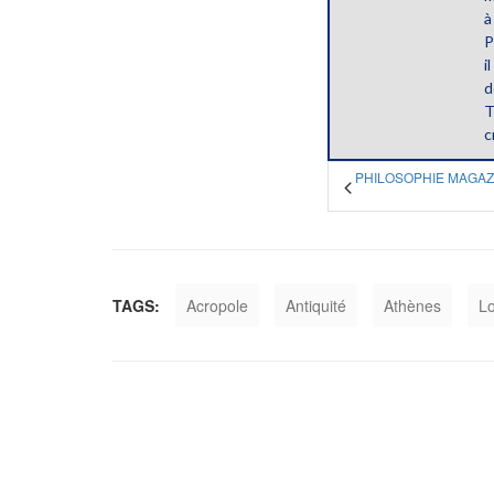
à
P
i
d
T
c
PHILOSOPHIE MAGAZIN
TAGS:
Acropole
Antiquité
Athènes
Lo