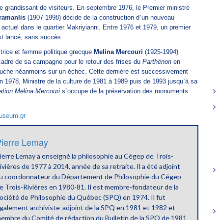
e grandissant de visiteurs. En septembre 1976, le Premier ministre
ramanlis
(1907-1998) décide de la construction d`un nouveau
actuel dans le quartier Makriyianni. Entre 1976 et 1979, un premier
st lancé, sans succès.
ctrice et femme politique grecque
Melina Mercouri
(1925-1994)
 cadre de sa campagne pour le retour des frises du
Parthénon
en
bouche néanmoins sur un échec. Cette dernière est successivement
 1978, Ministre de la culture de 1981 à 1989 puis de 1993 jusqu`à sa
tion Melina
Mercouri
s`occupe de la préservation des monuments
useum.gr
ierre Lemay
ierre Lemay a enseigné la philosophie au Cégep de Trois-
ivières de 1977 à 2014, année de sa retraite. Il a été adjoint
u coordonnateur du Département de Philosophie du Cégep
e Trois-Rivières en 1980-81. Il est membre-fondateur de la
ociété de Philosophie du Québec (SPQ) en 1974. Il fut
galement archiviste-adjoint de la SPQ en 1981 et 1982 et
embre du Comité de rédaction du Bulletin de la SPQ de 1981