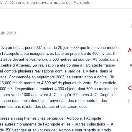
es
/
Ouverture du nouveau musée de l`Acropole
juin 2009
révu au départ pour 2007, c`est le 20 juin 2009 que le nouveau musée
A
e l`Acropole a été inauguré avec faste en présence de 400 invités. Il
st situé devant le
Parthénon
, à 300 mètres au sud de l`Acropole, dans
e centre d`Athènes. Sa réalisation a été confiée à l`architecte franco-
 compte plusieurs réalisations dont le parc de la Villette, dans le
aris. Commencée en septembre 2003, sa construction a coûté 130
2
2
t 16,000 m
de marbre et 4,390 m
de plaques de verre. Sa superficie
C
2
,000 m
d`exposition. Il contient 4,000 objets, dont 300 au moins sont
cours va de 1000 ans avant J.-C. jusqu`à 700 après J.-C. Dirigé par
e musée rassemble des objets provenant des monuments et des
omme des bas-reliefs, des statues et des céramiques.
nisées en cinq thèmes : les pentes de l`Acropole, l`Acropole
les autres monuments de l`Acropole et les « autres collections ». À
 de 350 vestiges et sculptures de l`Acropole sont répartis sur trois