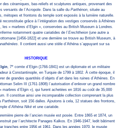
r des céramiques, bas-reliefs et sculptures antiques, provenant des
les versants de l`Acropole. Dans la salle du
Parthénon
, située au
es, métopes et frontons du temple sont exposés à la lumière naturelle.
é reconstituée grâce à l`intégration des vestiges conservés à Athènes
, les « marbres d`Elgin », conservées au British Museum à Londres.
nferme notamment quatre cariatides de l`
Erechtheion
(une autre a
 ottomane [1456-1822] et une dernière se trouve au British Museum, à
nathénées
. Il contient aussi une stèle d`Athéna s`appuyant sur sa
HISTORIQUE
e
lgin
, 7
comte d`Elgin (1766-1841) est un diplomate et un militaire
sadeur à Constantinople, en Turquie de 1799 à 1802. À cette époque, il
érer de grandes quantités d`objets d`art dans les ruines d`Athènes. En
 ottoman Selim III (1761-1808) l`autorisation d`enlever un grand nombre
 « marbres d`Elgin »), qui furent achetées en 1816 au coût de 35,000
um. Il constitue ainsi une incomparable collection comprenant la plus
du
Parthénon
, soit 156 dalles. Ajoutons à cela, 12 statues des frontons,
mple d`
Athéna Niké
et une cariatide.
remière pierre de l`ancien musée est posée. Entre 1865 et 1874, un
nstruit par l`architecte Panages Kalkos. En 1946-1947, ledit bâtiment
 par tranches entre 1956 et 1961. Dans les années 1970, le musée