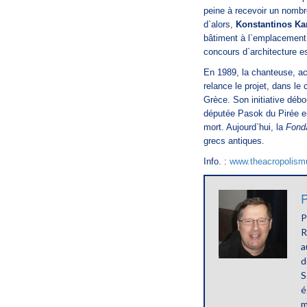
peine à recevoir un nombr
d`alors,
Konstantinos Ka
bâtiment à l`emplacement 
concours d`architecture e
En 1989,
la chanteuse, a
relance le projet, dans le
Grèce. Son initiative dé
députée Pasok du Pirée en
mort. Aujourd`hui, la
Fonda
grecs antiques.
Info. :
www.theacropolism
P
P
R
a
d
S
é
m