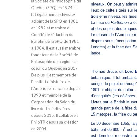
la Société de Philosophie du
niveaux. On peut y admire
Québec (SPQ) en 1974. Il
lieux de culte situés sur 
fut également archiviste-
troisième niveau, les fris
adjoint de la SPQ en 1981
La frise du
Parthénon
a ét
et 1982 et membre du
et des copies des plaques
Comité de rédaction du
Le musée de l`Acropole re
disparu sous l`occupation
Bulletin de la SPQ de 1981
Londres) et la frise des
Pa
à 1984. Il est aussi membre-
lance.
fondateur de la Société de
Philosophie des régions au
coeur du Québec en 2017.
Thomas Bruce, dit
Lord E
De plus, il est membre de
britannique. Il fut ambas
l`Institut d`histoire de
conçoit le projet de récup
l`Amérique française depuis
1801, il obtient du sultan
1993 et membre de la
d`antiquités (les célèbres
Corporation du Salon du
Livres par le British Muse
grande partie de la frise 
livre de Trois-Rivières
15 métopes, la frise du te
depuis 2015. Il collabore à
PhiloTR depuis sa création
Le 30 décembre 1865, la p
en 2004.
2
bâtiment de 800 m
est co
est démoli et reconstruit