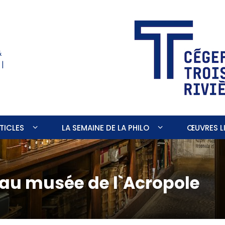
&
 |
TICLES
LA SEMAINE DE LA PHILO
ŒUVRES LI
au musée de l`Acropole