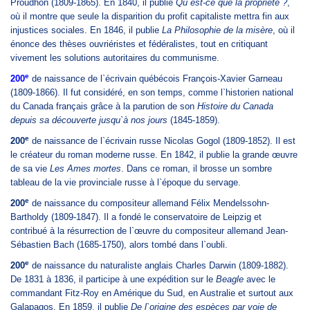
Proudhon (1809-1865). En 1840, il publie
Qu`est-ce que la propriété ?
,
où il montre que seule la disparition du profit capitaliste mettra fin aux
injustices sociales. En 1846, il publie
La Philosophie de la misère
, où il
énonce des thèses ouvriéristes et fédéralistes, tout en critiquant
vivement les solutions autoritaires du communisme.
e
200
de naissance de l`écrivain québécois François-Xavier Garneau
(1809-1866). Il fut considéré, en son temps, comme l`historien national
du Canada français grâce à la parution de son
Histoire du Canada
depuis sa découverte jusqu`à nos jours
(1845-1859).
e
200
de naissance de l`écrivain russe Nicolas Gogol (1809-1852). Il est
le créateur du roman moderne russe. En 1842, il publie la grande œuvre
de sa vie
Les Ames mortes
. Dans ce roman, il brosse un sombre
tableau de la vie provinciale russe à l`époque du servage.
e
200
de naissance du compositeur allemand Félix Mendelssohn-
Bartholdy (1809-1847). Il a fondé le conservatoire de Leipzig et
contribué à la résurrection de l`œuvre du compositeur allemand Jean-
Sébastien Bach (1685-1750), alors tombé dans l`oubli.
e
200
de naissance du naturaliste anglais Charles Darwin (1809-1882).
De 1831 à 1836, il participe à une expédition sur le
Beagle
avec le
commandant Fitz-Roy en Amérique du Sud, en Australie et surtout aux
Galapagos. En 1859, il publie
De l`origine des espèces par voie de