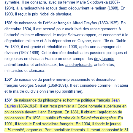
symétrie. Il se consacra, avec sa femme Marie Sklodowska (1867-
1934), à la radioactivité et tous deux découvrirent le radium (1898). En
1903, il reçut le prix Nobel de physique.
e
150
de naissance de l`officier français Alfred Dreyfus (1859-1935). En
décembre 1894, il est accusé pour avoir livré des renseignements à
l`attaché militaire allemand, le major Schwartzkoppen, et condamné à la
dégradation militaire et à la déportation en Guyane, dans l`île du Diable.
En 1899, il est gracié et réhabilité en 1906, après une campagne de
révision (1897-1899). Cette dernière déchaîna les passions politiques et
religieuses en divisa la France en deux camps : les
dreyfusards
,
antimilitaristes et anticléricaux; les
antidreyfusards
, antisémites,
militaristes et cléricaux.
e
150
de naissance du peintre néo-impressionniste et dessinateur
français Georges Seurat (1859-1891). Il est considéré comme l`initiateur
et le maître du divisionnisme (ou pointillisme).
e
150
de naissance du philosophe et homme politique français
Jean
Jaurès
(1859-1914). Il est reçu premier à l`École normale supérieure en
philosophie devant Henri Bergson. En 1881, il obtient l`agrégation de
philosophie. En 1898, il publie
Histoire de la Révolution française
. En
1901, il fonde le Parti socialiste français. En 1904, il fonde le journal
L`Humanité
, organe du Parti socialiste français. Il meurt assassiné le 31