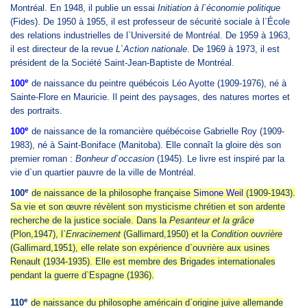
Montréal. En 1948, il publie un essai
Initiation à l`économie politique
(Fides). De 1950 à 1955, il est professeur de sécurité sociale à l`École
des relations industrielles de l`Université de Montréal. De 1959 à 1963,
il est directeur de la revue
L
`Action nationale
. De 1969 à 1973, il est
président de la Société Saint-Jean-Baptiste de Montréal.
e
100
de naissance du peintre québécois Léo Ayotte (1909-1976), né à
Sainte-Flore en Mauricie. Il peint des paysages, des natures mortes et
des portraits.
e
100
de naissance de la romancière québécoise Gabrielle Roy (1909-
1983), né à Saint-Boniface (Manitoba). Elle connaît la gloire dès son
premier roman :
Bonheur d`occasion
(1945). Le livre est inspiré par la
vie d`un quartier pauvre de la ville de Montréal.
e
100
de naissance de la philosophe française
Simone Weil
(1909-1943).
Sa vie et son œuvre révèlent son mysticisme chrétien et son ardente
recherche de la justice sociale. Dans la
Pesanteur et la grâce
(Plon,1947), l`
Enracinement
(Gallimard,1950) et la
Condition ouvrière
(Gallimard,1951), elle relate son expérience d`ouvrière aux usines
Renault (1934-1935). Elle est membre des Brigades internationales
pendant la guerre d`Espagne (1936).
e
110
de naissance du philosophe américain d`origine juive allemande