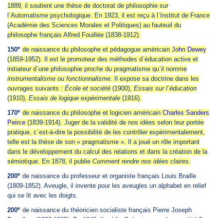
1889, il soutient une thèse de doctorat de philosophie sur
l`Automatisme psychologique. En 1923, il est reçu à l`Institut de France
(Académie des Sciences Morales et Politiques) au fauteuil du
philosophe français Alfred Fouillée (1838-1912).
e
150
de naissance du philosophe et pédagogue américain
John Dewey
(1859-1952). Il est le promoteur des méthodes d`éducation active et
initiateur d`une philosophie proche du pragmatisme qu`il nomme
instrumentalisme
ou
fonctionnalisme
. Il expose sa doctrine dans les
ouvrages suivants :
École et société
(1900),
Essais sur l`éducation
(1910),
Essais de logique expérimentale
(1916).
e
170
de naissance du philosophe et logicien américain
Charles Sanders
Peirce
(1839-1914). Juger de la validité de nos idées selon leur portée
pratique, c`est-à-dire la possibilité de les contrôler expérimentalement,
telle est la thèse de son « pragmatisme ».
Il a joué un rôle important
dans le développement du calcul des relations et dans la création de la
sémiotique. En 1878, il publie
Comment rendre nos idées claires
.
e
200
de naissance du professeur et organiste français Louis Braille
(1809-1852). Aveugle, il invente pour les aveugles un alphabet en relief
qui se lit avec les doigts.
e
200
de naissance du théoricien socialiste français Pierre Joseph