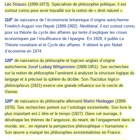
Léo Strauss
(1899-1973). Spécialiste de philosophie politique, il est
surtout connu pour avoir travaillé sur la notion de « droit naturel ».
e
110
de naissance de l`économiste britannique d`origine autrichienne
Friedrich August von Hayek (1899-1992). Néolibéral, il est surtout connu
pour sa théorie du cycle des affaires qui tente d`expliquer les crises
économiques par l`insuffisance de l`épargne. En 1928, il publie
La
Théorie monétaire et le Cycle des affaires
. Il obtient le prix Nobel
d`économie en 1974.
e
120
de naissance du philosophe et logicien anglais d`origine
autrichienne
Josef Ludwig Wittgenstein
(1889-1951). Ses recherches
sur la notion de philosophie l`amènent à analyser la structure logique du
langage et à préciser la sphère du dicible. Son
Tractatus logico-
philosophicus
(1921) exerce une grande influence sur
le cercle de
Vienne.
e
120
de naissance du philosophe allemand
Martin Heidegger
(1889-
1976). Ses recherches portent sur l`ontologie existentielle. Son livre le
plus important est
L`être et le temps
(1927).
Dans cet ouvrage, il
développe les thèmes de l`angoisse, du néant, de l`engagement dans le
monde, etc., en rejetant la perspective philosophique « humaniste ».
Son œuvre a marqué les philosophes existentialistes en France.