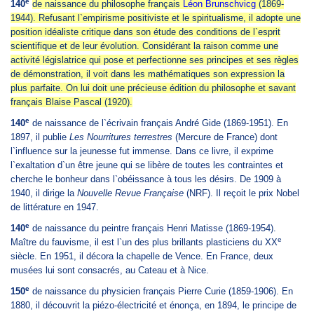
e
140
de naissance du philosophe français
Léon Brunschvicg
(1869-
1944). Refusant l`empirisme positiviste et le spiritualisme, il adopte une
position idéaliste critique dans son étude des conditions de l`esprit
scientifique et de leur évolution. Considérant la raison comme une
activité législatrice qui pose et perfectionne ses principes et ses règles
de démonstration, il voit dans les mathématiques son expression la
plus parfaite. On lui doit une précieuse édition du philosophe et savant
français Blaise Pascal (1920).
e
140
de naissance de l`écrivain français André Gide (1869-1951). En
1897, il publie
Les Nourritures terrestres
(Mercure de France) dont
l`influence sur la jeunesse fut immense. Dans ce livre, il exprime
l`exaltation d`un être jeune qui se libère de toutes les contraintes et
cherche le bonheur dans l`obéissance à tous les désirs. De 1909 à
1940, il dirige la
Nouvelle Revue
Française
(NRF). Il reçoit le prix Nobel
de littérature en 1947.
e
140
de naissance du peintre français Henri Matisse (1869-1954).
e
Maître du fauvisme, il est l`un des plus brillants plasticiens du XX
siècle. En 1951, il décora la chapelle de Vence. En France, deux
musées lui sont consacrés, au Cateau et à Nice.
e
150
de naissance du physicien français Pierre Curie (1859-1906). En
1880, il découvrit la piézo-électricité et énonça, en 1894, le principe de