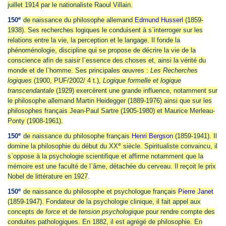
juillet 1914 par le nationaliste Raoul Villain.
e
150
de naissance du philosophe allemand
Edmund Husserl
(1859-
1938). Ses recherches logiques le conduisent à s`interroger sur les
relations entre la vie, la perception et le langage. Il fonde la
phénoménologie, discipline qui se propose de décrire la vie de la
conscience afin de saisir l`essence des choses et, ainsi la vérité du
monde et de l`homme. Ses principales œuvres :
Les Recherches
logiques
(1900, PUF/2002/ 4 t.),
Logique formelle et logique
transcendantale
(1929) exercèrent une grande influence, notamment sur
le philosophe allemand Martin Heidegger (1889-1976) ainsi que sur les
philosophes français Jean-Paul Sartre (1905-1980) et Maurice Merleau-
Ponty (1908-1961).
e
150
de naissance du philosophe français
Henri Bergson
(1859-1941). Il
e
domine la philosophie du début du XX
siècle. Spiritualiste convaincu, il
s`oppose à la psychologie scientifique et affirme notamment que la
mémoire est une faculté de l`âme, détachée du cerveau. Il reçoit le prix
Nobel de littérature en 1927
.
e
150
de naissance du philosophe et psychologue français
Pierre Janet
(1859-1947). Fondateur de la psychologie clinique, il fait appel aux
concepts de
force
et de
tension psychologique
pour rendre compte des
conduites pathologiques. En 1882, il est agrégé de philosophie. En