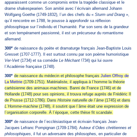
apparaissent comme un compromis entre la tragédie classique et le
drame shakespearien. Son amitié avec l`écrivain allemand Johann
Wolfgang Goethe (1749-1832), l`un des chefs du «
Sturm und Drang
»,
qu`il rencontre en 1788, le pousse à approfondir sa réflexion
philosophique sur l`individu et l`humanité. Par son sens de la grandeur
et son tempérament passionné, il est un précurseur du romantisme
allemand.
e
300
de naissance du poète et dramaturge français Jean-Baptiste Louis
Gresset (1707-1777). Il est surtout connu par son poème humoristique
Ver-Vert
(1734) et sa comédie
Le Méchant
!734) qui lui ouvre
l`Académie française (1748).
e
300
de naissance du médecin et philosophe français
Julien Offroy de
La Mettrie
(1709-1751). Matérialiste, il appliqua à l`homme la théorie
cartésienne des animaux-machines. Banni de France (1746) et de
Hollande (1748) pour ses opinions, il trouva refuge auprès de Frédéric II
de Prusse (1712-1786). Dans
Histoire naturelle de l`âme
(1745) et dans
L`Homme-machine
(1748), il soutint que l`âme était une expression de
l`organisation corporelle. À l`époque, cette thèse fit scandale.
e
300
de naissance de l`ecclésiastique et écrivain français Jean-
Jacques Lefranc Pompignan (1709-1784). Auteur d`
Odes chrétiennes et
philosophiques
, il fut un adversaire des philosophes, en particulier de