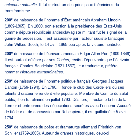
sélection naturelle
.
Il fut surtout un des principaux théoriciens du
transformisme.
e
200
de naissance de l`homme d`État américain Abraham Lincoln
(1809-1865). En 1860, son élection à la présidence des États-Unis
comme député républicain antiesclavagiste militant fut le signal de la
guerre de Sécession. Il est assassiné par l`acteur sudiste fanatique
John Wilkes Booth, le 14 avril 1865 peu après la victoire nordiste.
e
200
de naissance de l`écrivain américain Edgar Allan Poe (1809-1849).
Il est surtout célèbre par ses
Contes
, récits d`épouvante que l`écrivain
français Charles Baudelaire (1821-1867), leur traducteur, préféra
nommer
Histoires extraordinaires
.
e
250
de naissance de l`homme politique français Georges Jacques
Danton (1759-1794). En 1790, il fonde le club des Cordeliers où ses
talents d`orateur le rendent vite populaire. Membre du Comité du salut
public, il en fut éliminé en juillet 1793. Dès lors, il réclame la fin de la
Terreur et entreprend des négociations secrètes avec l`ennemi. Accusé
de tiédeur et de concussion par Robespierre, il est guillotiné le 5 avril
1794.
e
250
de naissance du poète et dramaturge allemand Friedrich von
Schiller (1759-1805). Auteur de drames historiques, ceux-ci