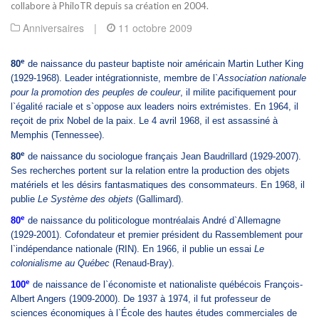
collabore à PhiloTR depuis sa création en 2004.
Anniversaires
|
11 octobre 2009
e
80
de naissance du pasteur baptiste noir américain Martin Luther King
(1929-1968). Leader intégrationniste, membre de l`
Association nationale
pour la promotion des peuples de couleur
, il milite pacifiquement pour
l`égalité raciale et s`oppose aux leaders noirs extrémistes. En 1964, il
reçoit de prix Nobel de la paix. Le 4 avril 1968, il est assassiné à
Memphis (Tennessee).
e
80
de naissance du sociologue français Jean Baudrillard (1929-2007).
Ses recherches portent sur la relation entre la production des objets
matériels et les désirs fantasmatiques des consommateurs. En 1968, il
publie
Le Système des objets
(Gallimard).
e
80
de naissance du politicologue montréalais André d`Allemagne
(1929-2001). Cofondateur et premier président du Rassemblement pour
l`indépendance nationale (RIN). En 1966, il publie un essai
Le
colonialisme au Québec
(Renaud-Bray).
e
100
de naissance de l`économiste et nationaliste québécois François-
Albert Angers (1909-2000). De 1937 à 1974, il fut
professeur de
sciences économiques à l`École des hautes études commerciales de