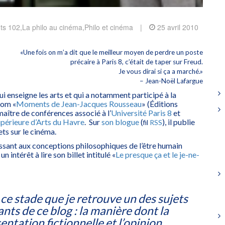
ts 102
,
La philo au cinéma
,
Philo et cinéma
|
25 avril 2010
«Une fois on m’a dit que le meilleur moyen de perdre un poste
précaire à Paris 8, c’était de taper sur Freud.
Je vous dirai si ça a marché.»
– Jean-Noël Lafargue
qui enseigne les arts et qui a notamment participé à la
rom «
Moments de Jean-Jacques Rousseau
» (Éditions
maître de conférences associé à l’
Université Paris 8
et
périeure d’Arts du Havre
. Sur
son blogue
(
), il publie
fil
RSS
ets sur le cinéma.
ssant aux conceptions philosophiques de l’être humain
 intérêt à lire son billet intitulé «
Le presque ça et le je-ne-
 ce stade que je retrouve un des sujets
nts de ce blog : la manière dont la
entation fictionnelle et l’opinion