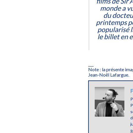
films de Sir
monde a vu
du docte
printemps p
popularisé l
le billet en
___
Note : la présente ima
Jean-Noël Lafargue.
P
P
P
s
d
j
s