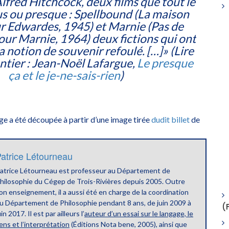
 Alfred Hitchcock, deux films que tout le
s ou presque :
Spellbound
(
La maison
ur Edwardes
, 1945) et
Marnie
(
Pas de
our Marnie
, 1964) deux fictions qui ont
a notion de souvenir refoulé. […]» (Lire
 entier : Jean-Noël Lafargue,
Le presque
ça et le je-ne-sais-rien
)
ge a été découpée à partir d’une image tirée
dudit billet
de
atrice Létourneau
atrice Létourneau est professeur au Département de
hilosophie du Cégep de Trois-Rivières depuis 2005. Outre
on enseignement, il a aussi été en charge de la coordination
u Département de Philosophie pendant 8 ans, de juin 2009 à
(
uin 2017. Il est par ailleurs l’
auteur d’un essai sur le langage, le
ens et l’interprétation
(Éditions Nota bene, 2005), ainsi que