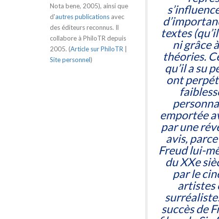
Nota bene, 2005), ainsi que
s’influenc
d'
autres publications
avec
d’importanc
des éditeurs reconnus. Il
textes (qu’i
collabore à PhiloTR depuis
ni grâce 
2005. (
Article sur PhiloTR
|
théories. C
Site personnel
)
qu’il a su 
ont perpét
faibless
personnal
emportée ave
par une révé
avis, parce
Freud lui-m
du XXe sièc
par le cin
artistes
surréaliste
succès de F