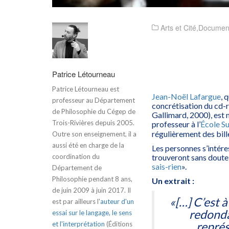
Arts et Cité
,
Documen
Patrice Létourneau
Patrice Létourneau est
Jean-Noël Lafargue
, 
professeur au Département
concrétisation du cd-
de Philosophie du Cégep de
Gallimard, 2000), est 
Trois-Rivières depuis 2005.
professeur à l’
École Su
régulièrement des bill
Outre son enseignement, il a
aussi été en charge de la
Les personnes s’intére
coordination du
trouveront sans doute un
sais-rien
».
Département de
Philosophie pendant 8 ans,
Un extrait :
de juin 2009 à juin 2017. Il
«[…] C’est à
est par ailleurs l'
auteur d'un
redonda
essai sur le langage, le sens
représ
et l'interprétation
(Éditions