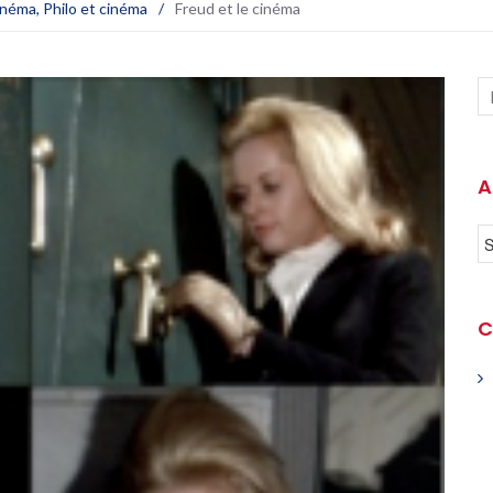
cinéma
,
Philo et cinéma
/
Freud et le cinéma
A
C