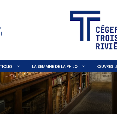
&
 |
TICLES
LA SEMAINE DE LA PHILO
ŒUVRES LI