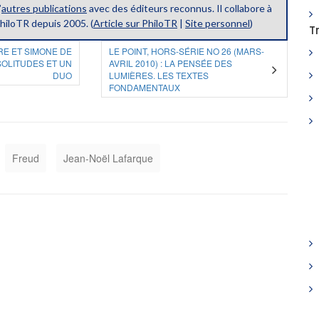
’
autres publications
avec des éditeurs reconnus. Il collabore à
hiloTR depuis 2005. (
Article sur PhiloTR
|
Site personnel
)
T
RE ET SIMONE DE
LE POINT, HORS-SÉRIE NO 26 (MARS-
SOLITUDES ET UN
AVRIL 2010) : LA PENSÉE DES
DUO
LUMIÈRES. LES TEXTES
FONDAMENTAUX
Freud
Jean-Noël Lafarque