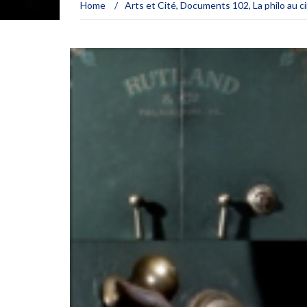
Home
/
Arts et Cité
,
Documents 102
,
La philo au 