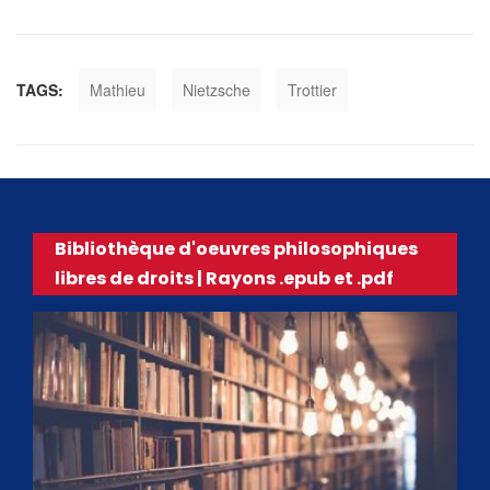
TAGS:
Mathieu
Nietzsche
Trottier
Bibliothèque d'oeuvres philosophiques
libres de droits | Rayons .epub et .pdf