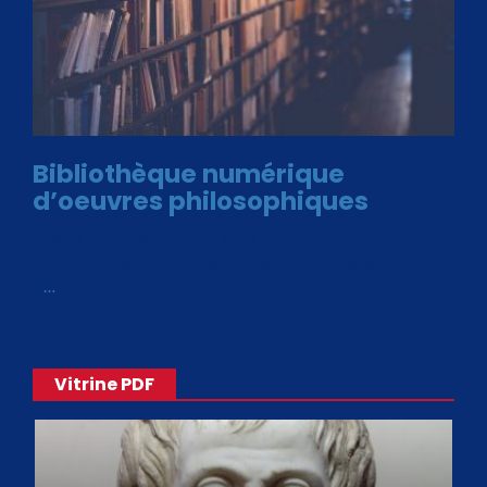
Bibliothèque numérique
d’oeuvres philosophiques
Avec le choix des formats .ePub et .PDF, plus de 30 œuvres
de philosophes disponibles. Livres numériques en éditions
«
…
Vitrine PDF