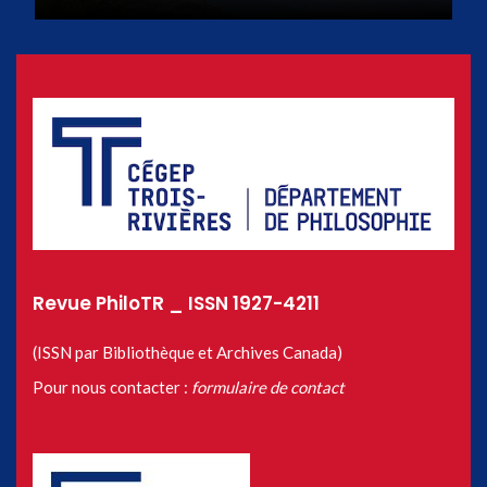
Revue PhiloTR _ ISSN 1927-4211
(ISSN par Bibliothèque et Archives Canada)
Pour nous contacter :
formulaire de contact