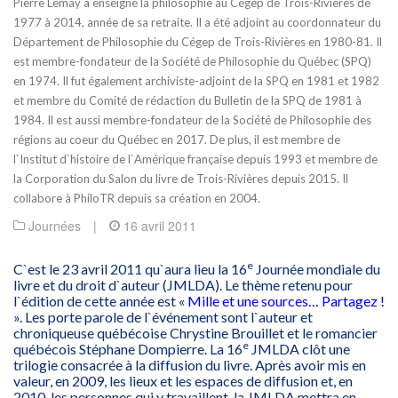
Pierre Lemay a enseigné la philosophie au Cégep de Trois-Rivières de
1977 à 2014, année de sa retraite. Il a été adjoint au coordonnateur du
Département de Philosophie du Cégep de Trois-Rivières en 1980-81. Il
est membre-fondateur de la Société de Philosophie du Québec (SPQ)
en 1974. Il fut également archiviste-adjoint de la SPQ en 1981 et 1982
et membre du Comité de rédaction du Bulletin de la SPQ de 1981 à
1984. Il est aussi membre-fondateur de la Société de Philosophie des
régions au coeur du Québec en 2017. De plus, il est membre de
l`Institut d`histoire de l`Amérique française depuis 1993 et membre de
la Corporation du Salon du livre de Trois-Rivières depuis 2015. Il
collabore à PhiloTR depuis sa création en 2004.
Journées
|
16 avril 2011
e
C`est le 23 avril 2011 qu`aura lieu la 16
Journée mondiale du
livre et du droit d`auteur (JMLDA). Le thème retenu pour
l`édition de cette année est «
Mille et une sources… Partagez !
». Les porte parole de l`événement sont l`auteur et
chroniqueuse québécoise Chrystine Brouillet et le romancier
e
québécois Stéphane Dompierre. La 16
JMLDA clôt une
trilogie consacrée à la diffusion du livre. Après avoir mis en
valeur, en 2009, les lieux et les espaces de diffusion et, en
2010, les personnes qui y travaillent, la JMLDA mettra en