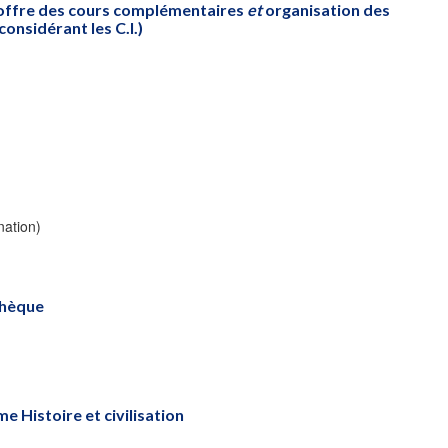
(offre des cours complémentaires
et
organisation des
onsidérant les C.I.)
nation)
thèque
 Histoire et civilisation