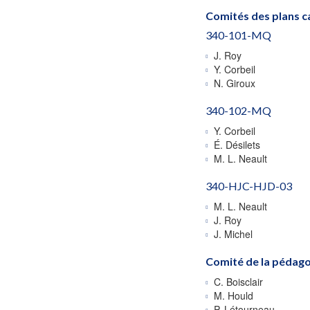
Comités des plans c
340-101-MQ
J. Roy
Y. Corbeil
N. Giroux
340-102-MQ
Y. Corbeil
É. Désilets
M. L. Neault
340-HJC-HJD-03
M. L. Neault
J. Roy
J. Michel
Comité de la pédago
C. Boisclair
M. Hould
P. Létourneau