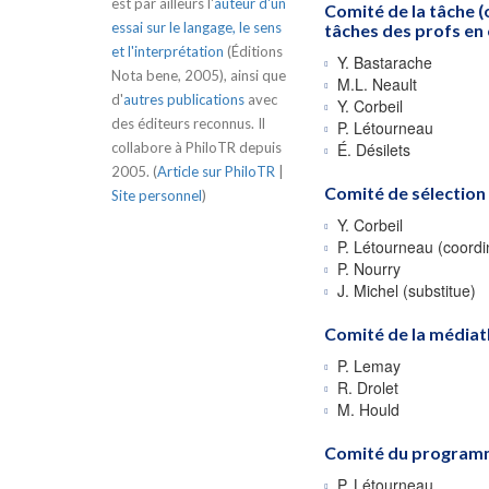
est par ailleurs l'
auteur d'un
Comité de la tâche 
essai sur le langage, le sens
tâches des profs en c
et l'interprétation
(Éditions
Y. Bastarache
Nota bene, 2005), ainsi que
M.L. Neault
d'
autres publications
avec
Y. Corbeil
des éditeurs reconnus. Il
P. Létourneau
collabore à PhiloTR depuis
É. Désilets
2005. (
Article sur PhiloTR
|
Comité de sélection
Site personnel
)
Y. Corbeil
P. Létourneau (coordi
P. Nourry
J. Michel (substitue)
Comité de la média
P. Lemay
R. Drolet
M. Hould
Comité du programme
P. Létourneau