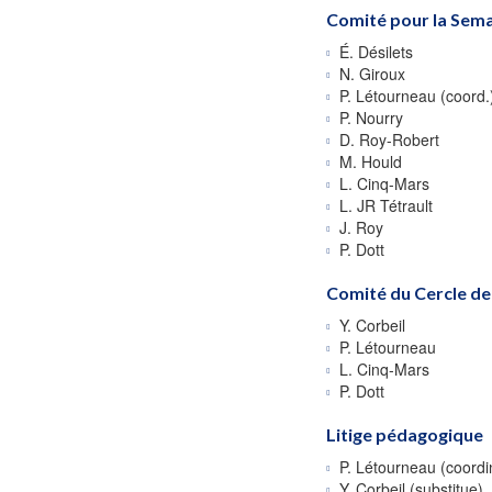
Comité pour la Sema
É. Désilets
N. Giroux
P. Létourneau (coord.
P. Nourry
D. Roy-Robert
M. Hould
L. Cinq-Mars
L. JR Tétrault
J. Roy
P. Dott
Comité du Cercle de 
Y. Corbeil
P. Létourneau
L. Cinq-Mars
P. Dott
Litige pédagogique
P. Létourneau (coordi
Y. Corbeil (substitue)