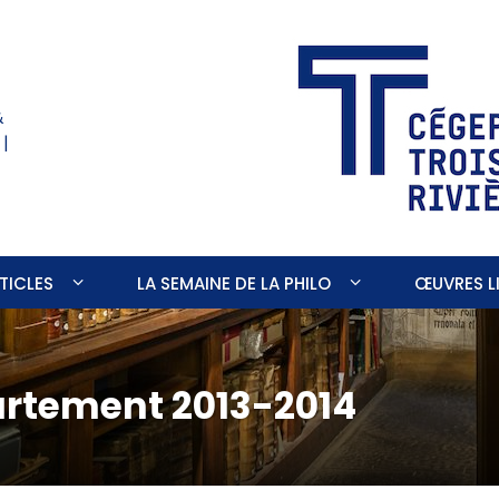
&
 |
TICLES
LA SEMAINE DE LA PHILO
ŒUVRES LI
artement 2013-2014