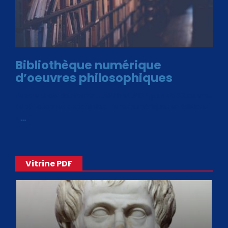
Bibliothèque numérique
d’oeuvres philosophiques
Avec le choix des formats .ePub et .PDF, plus de 30 œuvres
de philosophes disponibles. Livres numériques en éditions
«
…
Vitrine PDF