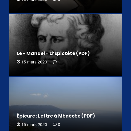
Le « Manuel » d’Épictète (PDF)
15 mars 2020
1
Épicure : Lettre à Ménécée (PDF)
15 mars 2020
0