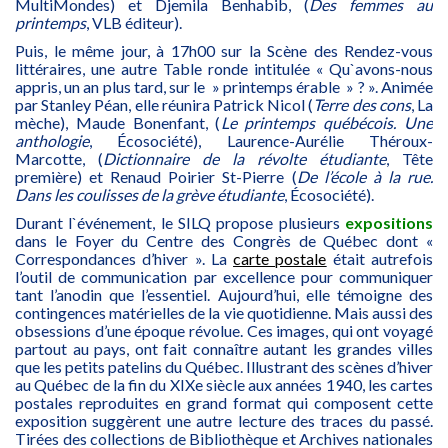
MultiMondes) et Djemila Benhabib, (
Des femmes au
printemps
, VLB éditeur).
Puis, le même jour, à 17h00 sur la Scène des Rendez-vous
littéraires, une autre Table ronde intitulée « Qu`avons-nous
appris, un an plus tard, sur le » printemps érable » ? ». Animée
par Stanley Péan, elle réunira Patrick Nicol (
Terre des cons
, La
mèche), Maude Bonenfant, (
Le printemps québécois. Une
anthologie
, Écosociété), Laurence-Aurélie Théroux-
Marcotte, (
Dictionnaire de la révolte étudiante
, Tête
première) et Renaud Poirier St-Pierre (
De l’école à la rue.
Dans les coulisses de la grève étudiante
, Écosociété).
Durant l`événement, le SILQ propose plusieurs
e
xpositions
dans le Foyer du Centre des Congrès de Québec dont «
Correspondances d’hiver ». La
carte postale
était autrefois
l’outil de communication par excellence pour communiquer
tant l’anodin que l’essentiel. Aujourd’hui, elle témoigne des
contingences matérielles de la vie quotidienne. Mais aussi des
obsessions d’une époque révolue. Ces images, qui ont voyagé
partout au pays, ont fait connaître autant les grandes villes
que les petits patelins du Québec. Illustrant des scènes d’hiver
au Québec de la fin du XIXe siècle aux années 1940, les cartes
postales reproduites en grand format qui composent cette
exposition suggèrent une autre lecture des traces du passé.
Tirées des collections de Bibliothèque et Archives nationales