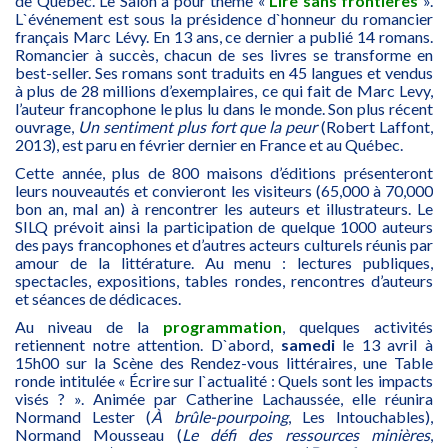
de Québec. Le Salon a pour thème «
Lire sans frontières
».
L`événement est sous la présidence d`honneur du romancier
français Marc Lévy. En 13 ans, ce dernier a publié 14 romans.
Romancier à succès, chacun de ses livres se transforme en
best-seller. Ses romans sont traduits en 45 langues et vendus
à plus de 28 millions d’exemplaires, ce qui fait de Marc Levy,
l’auteur francophone le plus lu dans le monde. Son plus récent
ouvrage,
Un sentiment plus fort que la peur
(Robert Laffont,
2013), est paru en février dernier en France et au Québec.
Cette année, plus de 800 maisons d’éditions présenteront
leurs nouveautés et convieront les visiteurs (65,000 à 70,000
bon an, mal an) à rencontrer les auteurs et illustrateurs. Le
SILQ prévoit ainsi la participation de quelque 1000 auteurs
des pays francophones et d’autres acteurs culturels réunis par
amour de la littérature. Au menu : lectures publiques,
spectacles, expositions, tables rondes, rencontres d’auteurs
et séances de dédicaces.
Au niveau de la
programmation
, quelques activités
retiennent notre attention. D`abord,
samedi
le 13 avril à
15h00 sur la Scène des Rendez-vous littéraires, une Table
ronde intitulée « Écrire sur l`actualité : Quels sont les impacts
visés ? ». Animée par Catherine Lachaussée, elle réunira
Normand Lester (
À brûle-pourpoing
, Les Intouchables),
Normand Mousseau (
Le défi des ressources minières
,