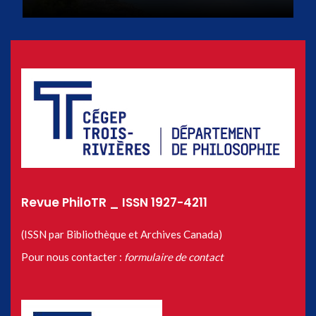
Revue PhiloTR _ ISSN 1927-4211
(ISSN par Bibliothèque et Archives Canada)
Pour nous contacter :
formulaire de contact