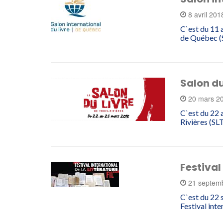
8 avril 20
C`est du 11 a
de Québec (
Salon du
20 mars 2
C`est du 22 
Rivières (SL
Festival
21 septem
C`est du 22 
Festival inte