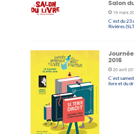
Salon du
19 mars 2
C`est du 23 
Rivières (SL
Journée 
2016
20 avril 2
C`est samedi
livre et du 