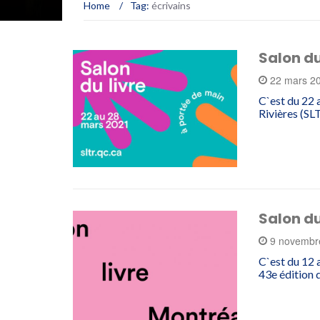
Home
/
Tag:
écrivains
Salon du
22 mars 2
C`est du 22 
Rivières (SL
Salon du
9 novembr
C`est du 12 
43e édition 