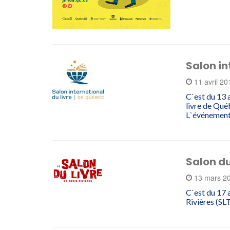
Salon in
11 avril 2
C`est du 13 a
livre de Qué
L`événemen
Salon du
13 mars 2
C`est du 17 
Rivières (SL