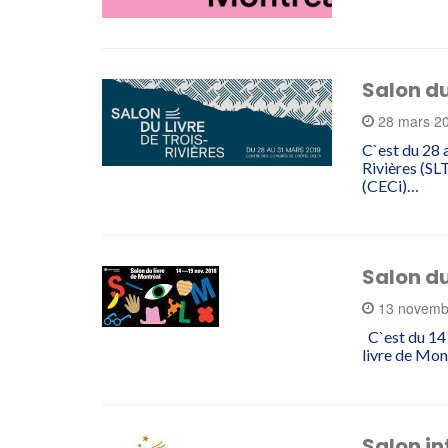
Salon du
28 mars 2
C`est du 28 
Rivières (SL
(CECi)…
Salon du
13 novemb
C`est du 14 
livre de Mon
Salon in