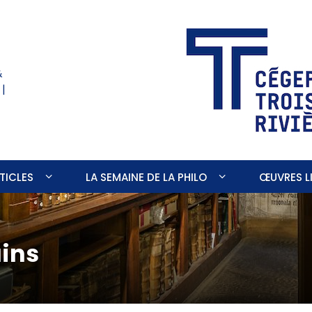
&
 |
TICLES
LA SEMAINE DE LA PHILO
ŒUVRES LI
ains