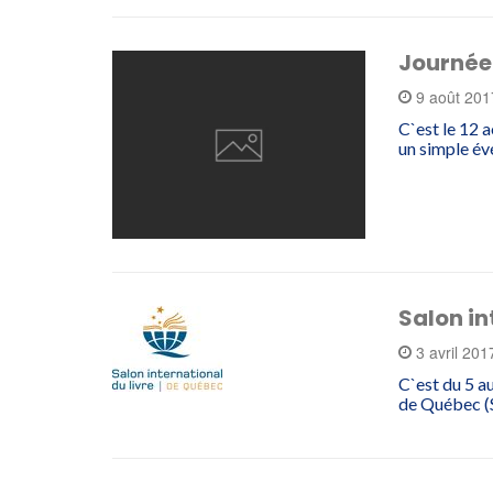
Journée 
9 août 20
C`est le 12 
un simple év
Salon in
3 avril 20
C`est du 5 au
de Québec (