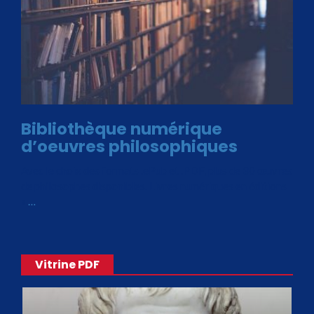
Bibliothèque numérique
d’oeuvres philosophiques
Avec le choix des formats .ePub et .PDF, plus de 30 œuvres
de philosophes disponibles. Livres numériques en éditions
«
…
Vitrine PDF