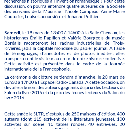
recherches historiques à l`invention romanesque ? Pour cette
discussion, on pourra entendre quatre auteures de la Société
des écrivains de la Mauricie : Nicole Campeau, Anne-Marie
Couturier, Louise Lacoursière et Johanne Pothier.
Samedi
, le 19 mars de 13h00 à 14h00 à la Salle Chenaux, les
historiennes Émilie Papillon et Valérie Bourgeois du musée
Boréalis raconteront les racines industrielles de Trois-
Rivières, jadis la capitale mondiale du papier journal. À l`aide
de témoignages, d`anecdotes et de photos inédites, elles
transporteront le visiteur au cœur de notre histoire collective.
Cette activité est présentée dans le cadre de la Journée
internationale de la Francophonie.
La cérémonie de clôture se tiendra
dimanche
, le 20 mars de
16h30 à 17h00 à l`Espace Radio-Canada. À cette occasion, on
dévoilera le nom des auteurs gagnants du prix des Lecteurs du
Salon du livre 2016 et du prix des Jeunes lecteurs du Salon du
livre 2016.
Cette année le SLTR, c`est plus de 250 maisons d`édition, 400
auteurs (dont 115 écrivent de la littérature jeunesse), 100
activités sur scène, 10 tables rondes, 40 entrevues, 20