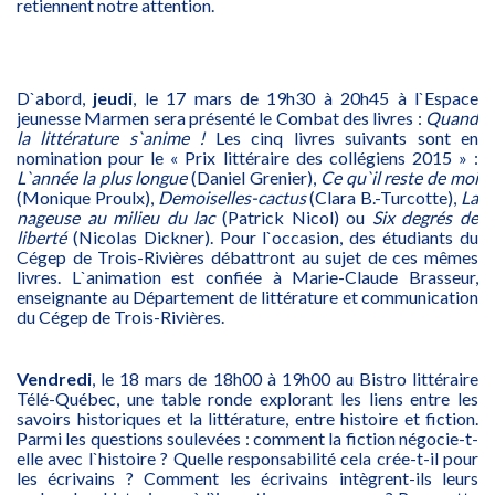
retiennent notre attention.
D`abord,
jeudi
, le 17 mars de 19h30 à 20h45 à l`Espace
jeunesse Marmen sera présenté le Combat des livres :
Quand
la littérature s`anime !
Les cinq livres suivants sont en
nomination pour le « Prix littéraire des collégiens 2015 » :
L`année la plus longue
(Daniel Grenier),
Ce qu`il reste de moi
(Monique Proulx),
Demoiselles-cactus
(Clara B.-Turcotte),
La
nageuse au milieu du lac
(Patrick Nicol) ou
Six degrés de
liberté
(Nicolas Dickner). Pour l`occasion, des étudiants du
Cégep de Trois-Rivières débattront au sujet de ces mêmes
livres. L`animation est confiée à Marie-Claude Brasseur,
enseignante au Département de littérature et communication
du Cégep de Trois-Rivières.
Vendredi
, le 18 mars de 18h00 à 19h00 au Bistro littéraire
Télé-Québec, une table ronde explorant les liens entre les
savoirs historiques et la littérature, entre histoire et fiction.
Parmi les questions soulevées : comment la fiction négocie-t-
elle avec l`histoire ? Quelle responsabilité cela crée-t-il pour
les écrivains ? Comment les écrivains intègrent-ils leurs