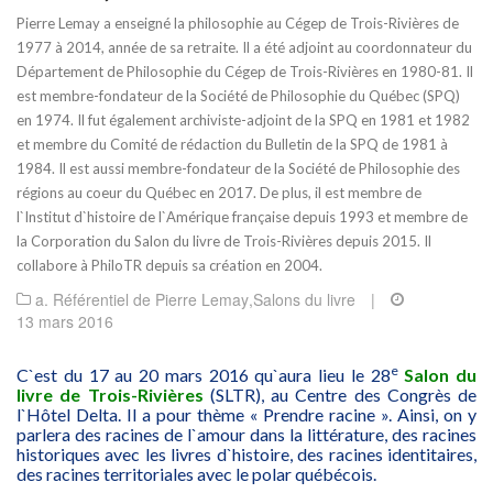
Pierre Lemay a enseigné la philosophie au Cégep de Trois-Rivières de
1977 à 2014, année de sa retraite. Il a été adjoint au coordonnateur du
Département de Philosophie du Cégep de Trois-Rivières en 1980-81. Il
est membre-fondateur de la Société de Philosophie du Québec (SPQ)
en 1974. Il fut également archiviste-adjoint de la SPQ en 1981 et 1982
et membre du Comité de rédaction du Bulletin de la SPQ de 1981 à
1984. Il est aussi membre-fondateur de la Société de Philosophie des
régions au coeur du Québec en 2017. De plus, il est membre de
l`Institut d`histoire de l`Amérique française depuis 1993 et membre de
la Corporation du Salon du livre de Trois-Rivières depuis 2015. Il
collabore à PhiloTR depuis sa création en 2004.
a. Référentiel de Pierre Lemay
,
Salons du livre
|
13 mars 2016
e
C`est du 17 au 20 mars 2016 qu`aura lieu le 28
Salon du
livre de Trois-Rivières
(SLTR), au Centre des Congrès de
l`Hôtel Delta. Il a pour thème « Prendre racine ». Ainsi, on y
parlera des racines de l`amour dans la littérature, des racines
historiques avec les livres d`histoire, des racines identitaires,
des racines territoriales avec le polar québécois.