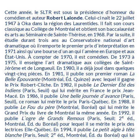
Cette année, le SLTR est sous la présidence d`honneur du
comédien et auteur
Robert Lalonde
. Celui-ci naît le 22 juillet
1947 à Oka dans la région des Laurentides. Il fait son cours
classique au Collège de Montréal et obtient son baccalauréat
ès arts au Séminaire de Sainte-Thérèse, en 1968. Par la suite, il
étudie durant trois ans au Conservatoire national d`art
dramatique où il remporte le premier prix d`interprétation en
1971 ainsi qu`une bourse d`un an qui l`amène en Europe et aux
État-Unis. À compter de 1970, il est comédien. De 1973 à
1975, il enseigne l`art dramatique aux collèges de Saint-
Jérôme et de Longueuil. En 1980, il a déjà joué dans quelques
vingt-cinq pièces. En 1981, il publie son premier roman
La
Belle Épouvante
(Montréal, Éd. Quinze) avec lequel il gagne
le Prix Robert-Cliche. En 1982, il publie
Le Dernier Été des
Indiens
(Paris, Seuil) qui lui mérite en France le prix Jean-
Macé. En 1986, il publie
Une belle journée d`avance
(Paris,
Seuil), ce roman lui mérite le prix Paris-Québec. En 1988, il
publie
Le Fou du père
(Montréal, Boréal) qui lui mérite le
Grand Prix du livre de Montréal la même année. En 1992, il
e
publie
L`ogre de Grands Remous
(Paris, Seuil; 2
éd.,
Montréal, Éd. du Boréal) pour lequel il se mérite le prix des
lectrices Elle-Québec. En 1994, il publie
Le petit aigle à tête
e
blanche
(Paris, Seuil; 2
éd., Montréal, Éd. du Boréal) qui lui