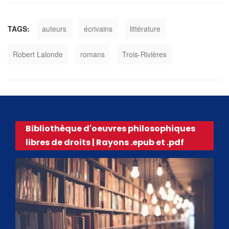
TAGS:
auteurs
écrivains
littérature
Robert Lalonde
romans
Trois-Rivières
Bibliothèque d'oeuvres philosophiques
libres de droits | Rayons .epub et .pdf