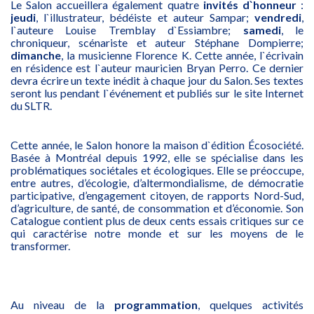
Le Salon accueillera également quatre
invités d`honneur
:
jeudi
, l`illustrateur, bédéiste et auteur Sampar;
vendredi
,
l`auteure Louise Tremblay d`Essiambre;
samedi
, le
chroniqueur, scénariste et auteur Stéphane Dompierre;
dimanche
, la musicienne Florence K. Cette année, l`écrivain
en résidence est l`auteur mauricien Bryan Perro. Ce dernier
devra écrire un texte inédit à chaque jour du Salon. Ses textes
seront lus pendant l`événement et publiés sur le site Internet
du SLTR.
Cette année, le Salon honore la maison d`édition Écosociété.
Basée à Montréal depuis 1992, elle se spécialise dans les
problématiques sociétales et écologiques. Elle se préoccupe,
entre autres, d’écologie, d’altermondialisme, de démocratie
participative, d’engagement citoyen, de rapports Nord-Sud,
d’agriculture, de santé, de consommation et d’économie. Son
Catalogue contient plus de deux cents essais critiques sur ce
qui caractérise notre monde et sur les moyens de le
transformer.
Au niveau de la
programmation
, quelques activités