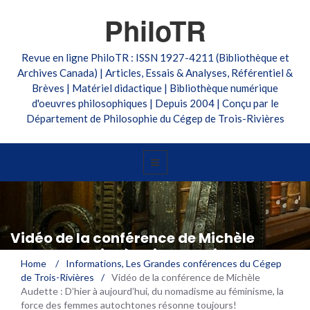
PhiloTR
Revue en ligne PhiloTR : ISSN 1927-4211 (Bibliothèque et
Archives Canada) | Articles, Essais & Analyses, Référentiel &
Brèves | Matériel didactique | Bibliothèque numérique
d'oeuvres philosophiques | Depuis 2004 | Conçu par le
Département de Philosophie du Cégep de Trois-Rivières
Vidéo de la conférence de Michèle
Audette : D’hier à aujourd’hui, du
Home
/
Informations
,
Les Grandes conférences du Cégep
nomadisme au féminisme, la force des
de Trois-Rivières
/
Vidéo de la conférence de Michèle
femmes autochtones résonne toujours!
Audette : D’hier à aujourd’hui, du nomadisme au féminisme, la
force des femmes autochtones résonne toujours!