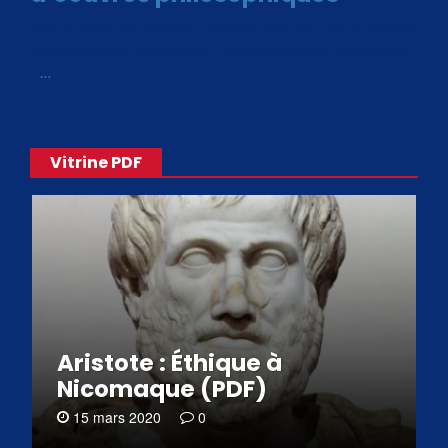
Avec le choix des formats .ePub et .PDF, plus de 30 œuvres
de philosophes disponibles. Livres numériques en éditions
«
…
Vitrine PDF
Aristote : Éthique à
Nicomaque (PDF)
15 mars 2020
0