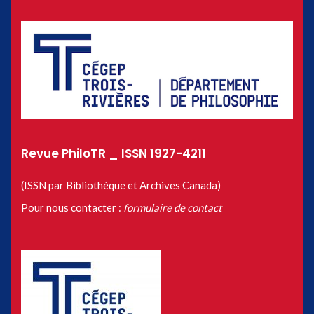
Revue PhiloTR _ ISSN 1927-4211
(ISSN par Bibliothèque et Archives Canada)
Pour nous contacter :
formulaire de contact