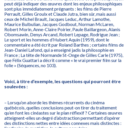
peut déjà indiquer des œuvres dont les enjeux philosophiques
sont plus immédiatement prégnants : les films de Pierre
Perrault, Gilles Groulx et Claude Jutra, bien sûr, mais aussi
ceux de Michel Brault, Jacques Leduc, Arthur Lamothe,
Maurice Bulbulian, Jacques Godbout, Norman McLaren,
Robert Morin, Anne-Claire Poirier, Paule Baillargeon, Alanis
Obomsawin, Denys Arcand, Robert Lepage, Rodrigue Jean ;
Le sport et les hommes d’Hubert Aquin (1959), dont le
commentaire a été écrit par Roland Barthes ; certains films de
Jean-Daniel Lafond, qui a enseigné jadis la philosophie en
France ; La tête de Normande St-Onge de Gilles Carle (1975),
que Félix Guattari a décrit comme « le vrai premier film sur la
folie » (Séquences, no 103).
Voici, à titre d’exemple, les questions qui pourront être
soulevées :
– Lorsqu’on aborde les thèmes récurrents du cinéma
québécois, quelles conclusions peut-on tirer du traitement
qu’en font les cinéastes sur le plan réflexif ? Certaines œuvres
atteignent-elles un degré d’abstraction permettant d’opérer
des distinctions nettes entre idées connexes mais distinctes :