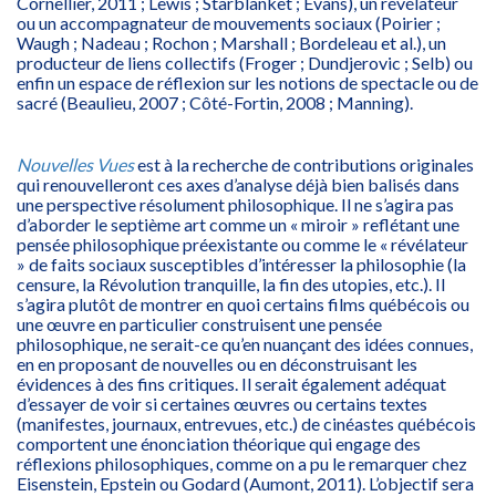
Cornellier, 2011 ; Lewis ; Starblanket ; Evans), un révélateur
ou un accompagnateur de mouvements sociaux (Poirier ;
Waugh ; Nadeau ; Rochon ; Marshall ; Bordeleau et al.), un
producteur de liens collectifs (Froger ; Dundjerovic ; Selb) ou
enfin un espace de réflexion sur les notions de spectacle ou de
sacré (Beaulieu, 2007 ; Côté-Fortin, 2008 ; Manning).
Nouvelles Vues
est à la recherche de contributions originales
qui renouvelleront ces axes d’analyse déjà bien balisés dans
une perspective résolument philosophique. Il ne s’agira pas
d’aborder le septième art comme un « miroir » reflétant une
pensée philosophique préexistante ou comme le « révélateur
» de faits sociaux susceptibles d’intéresser la philosophie (la
censure, la Révolution tranquille, la fin des utopies, etc.). Il
s’agira plutôt de montrer en quoi certains films québécois ou
une œuvre en particulier construisent une pensée
philosophique, ne serait-ce qu’en nuançant des idées connues,
en en proposant de nouvelles ou en déconstruisant les
évidences à des fins critiques. Il serait également adéquat
d’essayer de voir si certaines œuvres ou certains textes
(manifestes, journaux, entrevues, etc.) de cinéastes québécois
comportent une énonciation théorique qui engage des
réflexions philosophiques, comme on a pu le remarquer chez
Eisenstein, Epstein ou Godard (Aumont, 2011). L’objectif sera