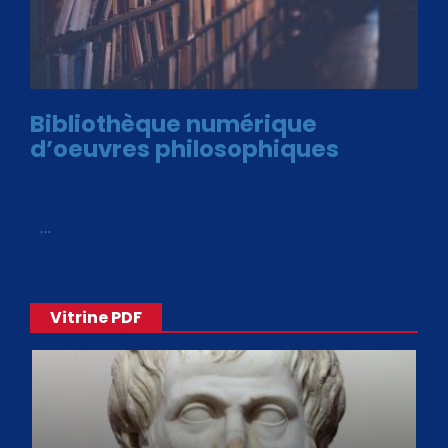
Bibliothèque numérique
d’oeuvres philosophiques
Avec le choix des formats .ePub et .PDF, plus de 30 œuvres
de philosophes disponibles. Livres numériques en éditions
«
…
Vitrine PDF