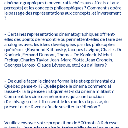
cinématographiques (souvent rattachées aux affects et aux
percepts) et les concepts philosophiques ? Comment s’opère
le passage des représentations aux concepts, et inversement
?
– Certaines représentations cinématographiques offrent-
elles des points de rencontre ou permettent-elles de faire des
analogies avec les idées développées par des philosophes
québécois (Raymond Klibansky, Jacques Lavigne, Charles De
Koninck, Fernand Dumont, Thomas De Koninck, Michel
Freitag, Charles Taylor, Jean-Marc Piotte, Jean Grondin,
Georges Leroux, Claude Lévesque, etc.) ou d’ailleurs ?
– De quelle façon le cinéma formaliste et expérimental du
Québec pense-t-il ? Quelle place le cinéma commercial
laisse-t-il à la pensée ? Et qu’en est-il du cinéma militant ?
Comment le « cinéma-mémoire », qui a une fonction
d’archivage, relie-t-il ensemble les modes du passé, du
présent et de l’avenir afin de susciter la réflexion ?
Veuillez envoyer votre proposition de 500 mots à l’adresse
suivante :
jean-pierre.sirois-trahan@lit.ulaval.ca
au plus