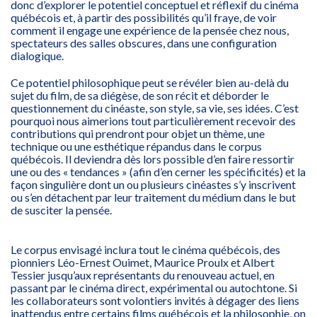
donc d’explorer le potentiel conceptuel et réflexif du cinéma
québécois et, à partir des possibilités qu’il fraye, de voir
comment il engage une expérience de la pensée chez nous,
spectateurs des salles obscures, dans une configuration
dialogique.
Ce potentiel philosophique peut se révéler bien au-delà du
sujet du film, de sa diégèse, de son récit et déborder le
questionnement du cinéaste, son style, sa vie, ses idées. C’est
pourquoi nous aimerions tout particulièrement recevoir des
contributions qui prendront pour objet un thème, une
technique ou une esthétique répandus dans le corpus
québécois. Il deviendra dès lors possible d’en faire ressortir
une ou des « tendances » (afin d’en cerner les spécificités) et la
façon singulière dont un ou plusieurs cinéastes s’y inscrivent
ou s’en détachent par leur traitement du médium dans le but
de susciter la pensée.
Le corpus envisagé inclura tout le cinéma québécois, des
pionniers Léo-Ernest Ouimet, Maurice Proulx et Albert
Tessier jusqu’aux représentants du renouveau actuel, en
passant par le cinéma direct, expérimental ou autochtone. Si
les collaborateurs sont volontiers invités à dégager des liens
inattendus entre certains films québécois et la philosophie, on