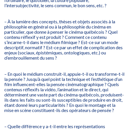
l’ordinaire, le quotidien, la culture populaire,
l’intersubjectivité, le sens commun, le bon sens, etc. ?
– À la lumière des concepts, thèses et objets associés à la
philosophie en général ou à la philosophie du cinéma en
particulier, que donne à penser le cinéma québécois ? Quel
contenu réflexif y est produit ? Comment ce contenu
s’incarne-t-il dans le médium filmique ? Est-ce sur un mode
descriptif, normatif ? Est-ce par un effet de complication des
enjeux (sociaux, épistémiques, ontologiques, etc.) ou
d’embrouillement du sens ?
– En quoi le médium construit-il, appuie-t-il ou transforme-t-il
la pensée ? Jusqu’à quel point la technique et l’esthétique d’un
film influencent-elles la pensée cinématographique ? Quels
contenus réflexifs la vidéo, l’animation et le direct, qui
déterminent une vaste part du cinéma québécois, produisent-
ils dans les faits ou sont-ils susceptibles de produire en droit,
étant donné leurs particularités ? En quoi le montage et la
mise en scène constituent-ils des opérateurs de pensée ?
– Quelle différence y a-t-il entre les représentations