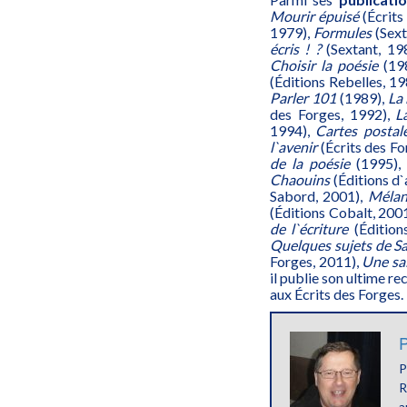
Mourir épuisé
(Écrits
1979),
Formules
(Sext
écris ! ?
(Sextant, 19
Choisir la poésie
(19
(Éditions Rebelles, 1
Parler 101
(1989),
La
des Forges, 1992),
L
1994),
Cartes postal
l`avenir
(Écrits des Fo
de la poésie
(1995)
Chaouins
(Éditions d`
Sabord, 2001),
Mélan
(Éditions Cobalt, 200
de l`écriture
(Édition
Quelques sujets de S
Forges, 2011),
Une sai
il publie son ultime re
aux Écrits des Forges.
P
P
R
a