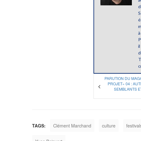
d
S
é
m
à
P
i
d
T
c
PARUTION DU MAG
PROJET» 04 : AUT
SEMBLANTS E
TAGS:
Clément Marchand
culture
festival