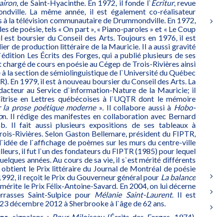
airon
, de Saint-Hyacinthe. En 1972, il fonde l`
Ecritur
, revue
dville. La même année, il est également co-réalisateur
es à la télévision communautaire de Drummondville. En 1972,
es de poésie, tels « On part », « Piano-paroles » et « Le Coup
il est boursier du Conseil des Arts. Toujours en 1976, il est
er de production littéraire de la Mauricie. Il a aussi gravité
édition Les Écrits des Forges, qui a publié plusieurs de ses
est chargé de cours en poésie au Cégep de Trois-Rivières ainsi
à la section de sémiolinguistique de l`Université du Québec
). En 1979, il est à nouveau boursier du Conseil des Arts. La
dacteur au Service d`information-Nature de la Mauricie; il
îtrise en Lettres québécoises à l`UQTR dont le mémoire
r la prose poétique moderne
». Il collabore aussi à
Hobo-
o
n. Il rédige des manifestes en collaboration avec Bernard
b. Il fait aussi plusieurs expositions de ses tableaux à
ois-Rivières. Selon Gaston Bellemare, président du FIPTR,
l`idée de l`affichage de poèmes sur les murs du centre-ville
lleurs, il fut l`un des fondateurs du FIPTR (1985) pour lequel
quelques années. Au cours de sa vie, il s`est mérité différents
l obtient le Prix littéraire du Journal de Montréal de poésie
 1992, il reçoit le Prix du Gouverneur général pour
La balance
e mérite le Prix Félix-Antoine-Savard. En 2004, on lui décerne
rrasses Saint-Sulpice pour
Mélanie Saint-Laurent
. Il est
 23 décembre 2012 à Sherbrooke à l`âge de 62 ans.
ons
, signalons :
Pour Miloiseau
(Écrits des Forges, 1974),