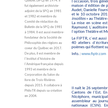
Québec (SPQ) en 1974. Il
l`occasion, trois gén
maison d`édition de p
fut également archiviste-
Audet, Danielle Fourni
adjoint de la SPQ en 1981
et le 10 octobre 2013
et 1982 et membre du
insolites
» au Théâtre 
Comité de rédaction du
La mise en scène est
Raymond. L`auditoire
Bulletin de la SPQ de 1981
l`option Théâtre et M
à 1984. Il est aussi membre-
fondateur de la Société de
Le FIPTR, c`est aussi
40 ateliers d`écritu
Philosophie des régions au
poèmes qui flottent su
coeur du Québec en 2017.
Info. :
www.fiptr.com
De plus, il est membre de
l`Institut d`histoire de
l`Amérique française depuis
1993 et membre de la
Corporation du Salon du
livre de Trois-Rivières
depuis 2015. Il collabore à
Il naît le 26 septembr
PhiloTR depuis sa création
Cantons de l`Est. En
en 2004.
Nicéphore, municipal
assembleur au journ
nationaux (CSN). E