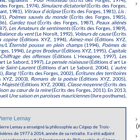
 des Forges, 1974),
Simulacre dictatoriel
(Écrits des Forges,
ant, 1981),
Vitraux d`éclipse
(Écrits des Forges, 1981),
Lis :
81),
Poèmes sauvés du monde
(Écrits des Forges, 1985),
86),
Gardez tout
(Écrits des Forges, 1987),
Peaux aliénés
987),
Les Amateurs de sentiments
(Écrits des Forges, 1989),
 balance du vent
(Le Noroît, 1992),
Voleurs de cause
(Écrits
a copine
(Éditions XYZ, 1994),
Aimez-moi
(Éditions XYZ,
es/L`Éternité pousse en plein champs
(1994),
Poèmes de
rges, 1994),
Le gros Brodeur
(Éditions XYZ, 1995),
Capitale
,
Chiffrage des offenses
(Éditions L`Hexagone, 1997),
Les
art Le Sabord, 1997),
La pensée niaiseuse
(Éditions d`art Le
ie Saint-Laurent
(Éditions d`art Le Sabord, 2004),
L`autre
1),
Bang !
(Écrits des Forges, 2002),
Écritures des territoires
s XYZ, 2003),
Romans de la poésie
(Éditions XYZ, 2005),
a Majesté
(Éditions XYZ, 2008),
Classe moyenne
(Écrits des
son au cœur de la reine
(Écrits des Forges, 2011). En 2013,
cueil
Une saison en paroisses mauriciennes
(livre posthume),
ierre Lemay
(
ierre Lemay a enseigné la philosophie au Cégep de Trois-
ivières de 1977 à 2014, année de sa retraite. Il a été adjoint
u coordonnateur du Département de Philosophie du Cégep