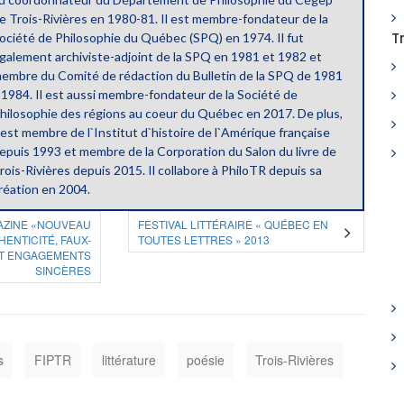
e Trois-Rivières en 1980-81. Il est membre-fondateur de la
T
ociété de Philosophie du Québec (SPQ) en 1974. Il fut
galement archiviste-adjoint de la SPQ en 1981 et 1982 et
embre du Comité de rédaction du Bulletin de la SPQ de 1981
 1984. Il est aussi membre-fondateur de la Société de
hilosophie des régions au coeur du Québec en 2017. De plus,
l est membre de l`Institut d`histoire de l`Amérique française
epuis 1993 et membre de la Corporation du Salon du livre de
rois-Rivières depuis 2015. Il collabore à PhiloTR depuis sa
réation en 2004.
AZINE «NOUVEAU
FESTIVAL LITTÉRAIRE « QUÉBEC EN
HENTICITÉ, FAUX-
TOUTES LETTRES » 2013
T ENGAGEMENTS
SINCÈRES
s
FIPTR
littérature
poésie
Trois-Rivières