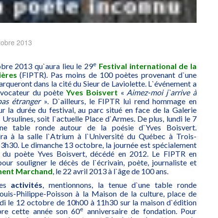
tobre 2013
e
bre 2013 qu`aura lieu le 29
Festival international de la
ières
(FIPTR). Pas moins de 100 poètes provenant d`une
rqueront dans la cité du Sieur de Laviolette. L`événement a
évocateur du poète
Yves Boisvert
«
Aimez-moi j`arrive à
pas étranger
». D`ailleurs, le FIPTR lui rend hommage en
 la durée du festival, au parc situé en face de la Galerie
 Ursulines, soit l`actuelle Place d`Armes. De plus, lundi le 7
ne table ronde autour de la poésie d`Yves Boisvert.
ra à la salle l`Atrium à l`Université du Québec à Trois-
13h30. Le dimanche 13 octobre, la journée est spécialement
 du poète Yves Boisvert, décédé en 2012. Le FIPTR en
our souligner le décès de l`écrivain, poète, journaliste et
ment Marchand
, le 22 avril 2013 à l`âge de 100 ans.
es
activités
, mentionnons, la tenue d`une table ronde
Louis-Philippe-Poisson à la Maison de la culture, place de
edi le 12 octobre de 10h00 à 11h30 sur la maison d`édition
e
bre cette année son 60
anniversaire de fondation. Pour