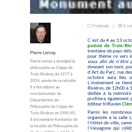
Festivals
|
6 oc
C`est du 4 au 13 octo
poésie de Trois-Riv
trentaine de pays déba
Pierre Lemay
pour thème ce vers 
vous afin de n`être 
Pierre Lemay a enseigné la
donnant son nom, pour
philosophie au Cégep de
d`Art du Parc, rue des
Trois-Rivières de 1977 à
octobre aura lieu u
2014, année de sa retraite.
L`événement se tiend
Il a été adjoint au
Rivières, de 12h00 à 
dédiée à la mémoire
coordonnateur du
profitera également p
Département de
éditeur trifluvien
Clé
Philosophie du Cégep de
Parmi les nombreus
Trois-Rivières en 1980-81.
organisée à la salle 
Il est membre-fondateur de
l`Hôtel-de-ville, sam
la Société de Philosophie du
l`Hexagone qui célè