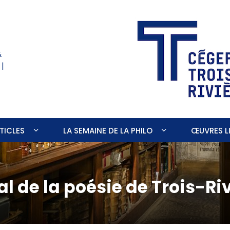
&
 |
TICLES
LA SEMAINE DE LA PHILO
ŒUVRES LI
al de la poésie de Trois-Ri