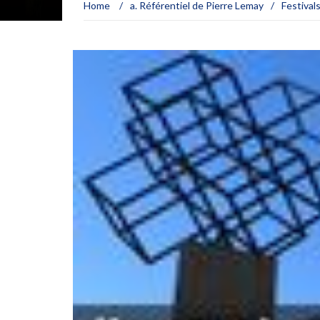
Home
/
a. Référentiel de Pierre Lemay
/
Festival