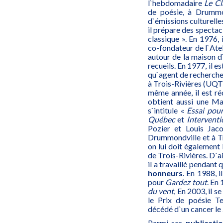
l`hebdomadaire
Le Cl
de poésie, à Drummon
d`émissions culturell
il prépare des spectacl
classique ». En 1976, 
co-fondateur de l`Ateli
autour de la maison d`
recueils. En 1977, il 
qu`agent de recherche 
à Trois-Rivières (UQTR
même année, il est ré
obtient aussi une Ma
s`intitule «
Essai pou
Québec
et
Interventi
Pozier et Louis Jaco
Drummondville et à Tr
on lui doit également 
de Trois-Rivières. D`ai
il a travaillé pendant 
honneurs
. En 1988, i
pour
Gardez tout
. En
du vent
, En 2003, il s
le Prix de poésie Te
décédé d`un cancer le
Parmi ses
publicati