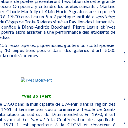
érations de poètes présenteront l`évolution de cette grande
oésie. On pourra y entendre les poètes suivants : Martine
er, Claude Haefelly et Alain Horic. Signalons aussi que le 9
 à 17h00 aura lieu un 5 à 7 poétique intitulé «
Territoires
du Cégep de Trois-Rivières situé au Pavillon des Humanités.
 confiée à Diane-Andrée Bouchard, Pierre Legris et Yves
 pourra alors assister à une performance des étudiants de
édias.
 155 repas, apéros, pique-niques, goûters ou scotch-poésie;
re; 10 expositions-poésie dans des galeries d`art; 5000
r la corde à poèmes.
Yves Boisvert
e 1950 dans la municipalité de L`Avenir, dans la région des
 1961, il termine son cours primaire à l`école de Saint-
ité située au sud-est de Drummondville. En 1970, il est
al syndical
Le Journal
à la Confédération des syndicats
n 1971, il est appariteur à la CECM et rédacteur à