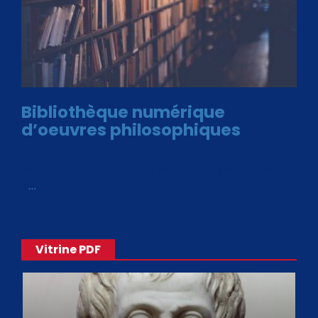
Bibliothèque numérique
d’oeuvres philosophiques
Avec le choix des formats .ePub et .PDF, plus de 30 œuvres
de philosophes disponibles. Livres numériques en éditions
«
…
Vitrine PDF