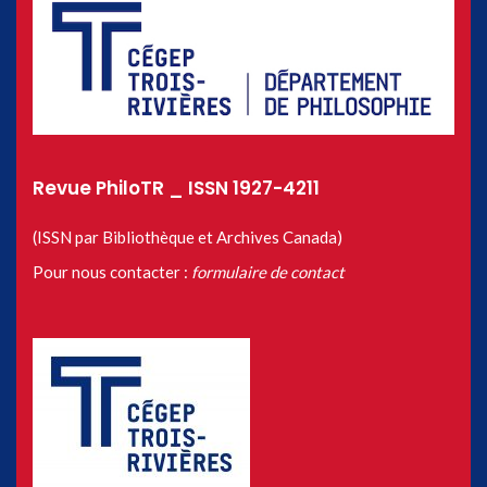
Revue PhiloTR _ ISSN 1927-4211
(ISSN par Bibliothèque et Archives Canada)
Pour nous contacter :
formulaire de contact