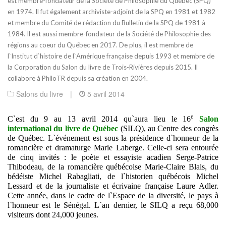
est membre-fondateur de la Société de Philosophie du Québec (SPQ)
en 1974. Il fut également archiviste-adjoint de la SPQ en 1981 et 1982
et membre du Comité de rédaction du Bulletin de la SPQ de 1981 à
1984. Il est aussi membre-fondateur de la Société de Philosophie des
régions au coeur du Québec en 2017. De plus, il est membre de
l`Institut d`histoire de l`Amérique française depuis 1993 et membre de
la Corporation du Salon du livre de Trois-Rivières depuis 2015. Il
collabore à PhiloTR depuis sa création en 2004.
Salons du livre
|
5 avril 2014
e
C`est du 9 au 13 avril 2014 qu`aura lieu le 16
Salon
international du livre de Québec
(SILQ), au Centre des congrès
de Québec. L`événement est sous la présidence d`honneur de la
romancière et dramaturge Marie Laberge. Celle-ci sera entourée
de cinq invités : le poète et essayiste acadien Serge-Patrice
Thibodeau, de la romancière québécoise Marie-Claire Blais, du
bédéiste Michel Rabagliati, de l`historien québécois Michel
Lessard et de la journaliste et écrivaine française Laure Adler.
Cette année, dans le cadre de l`Espace de la diversité, le pays à
l`honneur est le Sénégal. L`an dernier, le SILQ a reçu 68,000
visiteurs dont 24,000 jeunes.