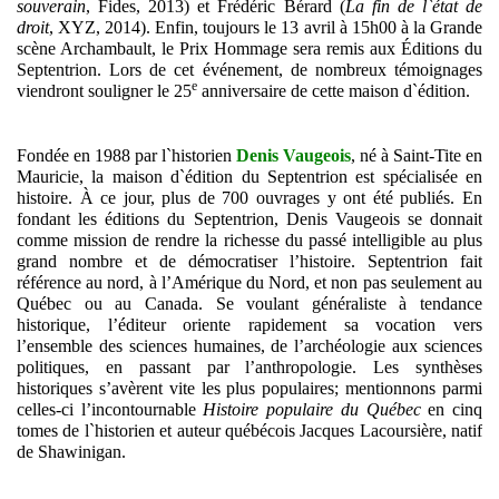
souverain
, Fides, 2013) et Frédéric Bérard (
La fin de l`état de
droit
, XYZ, 2014). Enfin, toujours le 13 avril à 15h00 à la Grande
scène Archambault, le Prix Hommage sera remis aux Éditions du
Septentrion. Lors de cet événement, de nombreux témoignages
e
viendront souligner le 25
anniversaire de cette maison d`édition.
Fondée en 1988 par l`historien
Denis Vaugeois
, né à Saint-Tite en
Mauricie, la maison d`édition du Septentrion est spécialisée en
histoire. À ce jour, plus de 700 ouvrages y ont été publiés. En
fondant les éditions du Septentrion, Denis Vaugeois se donnait
comme mission de rendre la richesse du passé intelligible au plus
grand nombre et de démocratiser l’histoire. Septentrion fait
référence au nord, à l’Amérique du Nord, et non pas seulement au
Québec ou au Canada. Se voulant généraliste à tendance
historique, l’éditeur oriente rapidement sa vocation vers
l’ensemble des sciences humaines, de l’archéologie aux sciences
politiques, en passant par l’anthropologie. Les synthèses
historiques s’avèrent vite les plus populaires; mentionnons parmi
celles-ci l’incontournable
Histoire populaire du Québec
en cinq
tomes de l`historien et auteur québécois Jacques Lacoursière, natif
de Shawinigan.