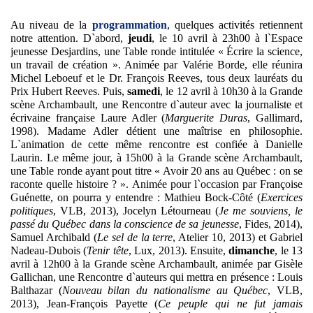
Au niveau de la
programmation
, quelques activités retiennent
notre attention. D`abord,
jeudi
, le 10 avril à 23h00 à l`Espace
jeunesse Desjardins, une Table ronde intitulée « Écrire la science,
un travail de création ». Animée par Valérie Borde, elle réunira
Michel Leboeuf et le Dr. François Reeves, tous deux lauréats du
Prix Hubert Reeves. Puis,
samedi
, le 12 avril à 10h30 à la Grande
scène Archambault, une Rencontre d`auteur avec la journaliste et
écrivaine française Laure Adler (
Marguerite Duras
, Gallimard,
1998). Madame Adler détient une maîtrise en philosophie.
L`animation de cette même rencontre est confiée à Danielle
Laurin. Le même jour, à 15h00 à la Grande scène Archambault,
une Table ronde ayant pout titre « Avoir 20 ans au Québec : on se
raconte quelle histoire ? ». Animée pour l`occasion par Françoise
Guénette, on pourra y entendre : Mathieu Bock-Côté (
Exercices
politiques
, VLB, 2013), Jocelyn Létourneau (
Je me souviens, le
passé du Québec dans la conscience de sa jeunesse
, Fides, 2014),
Samuel Archibald (
Le sel de la terre
, Atelier 10, 2013) et Gabriel
Nadeau-Dubois (
Tenir tête
, Lux, 2013). Ensuite,
dimanche
, le 13
avril à 12h00 à la Grande scène Archambault, animée par Gisèle
Gallichan, une Rencontre d`auteurs qui mettra en présence : Louis
Balthazar (
Nouveau bilan du nationalisme au Québec
, VLB,
2013), Jean-François Payette (
Ce peuple qui ne fut jamais