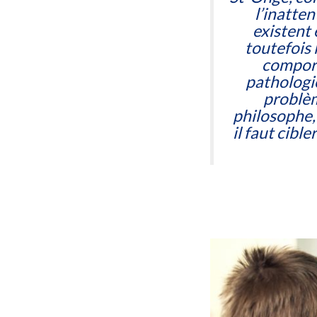
l’inatten
existent 
toutefois 
comport
pathologie
problèm
philosophe, 
il faut cib