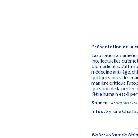
Présentation de la c
L’aspiration à « améli
intellectuelles qu’émo
biomédicales s’affirme
médecine anti‐âge, chi
quelques‐unes des mani
manière critique l’uto
question de la perfect
l’être humain est‐il pe
Source :
le
départe
me
Infos :
Syliane Charles
_
Note : autour de thème