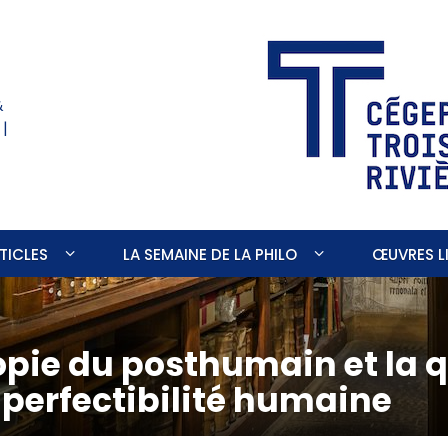
&
 |
TICLES
LA SEMAINE DE LA PHILO
ŒUVRES LI
opie du posthumain et la 
 perfectibilité humaine