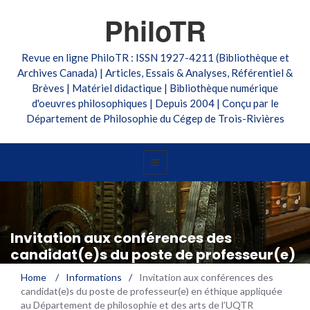
PhiloTR
Revue en ligne PhiloTR : ISSN 1927-4211 (Bibliothèque et
Archives Canada) | Articles, Essais & Analyses, Référentiel &
Brèves | Matériel didactique | Bibliothèque numérique
d'oeuvres philosophiques | Depuis 2004 | Conçu par le
Département de Philosophie du Cégep de Trois-Rivières
Invitation aux conférences des
candidat(e)s du poste de professeur(e)
en éthique appliquée au Département
Home
/
Informations
/
Invitation aux conférences des
de philosophie et des arts de l’UQTR
candidat(e)s du poste de professeur(e) en éthique appliquée
au Département de philosophie et des arts de l’UQTR