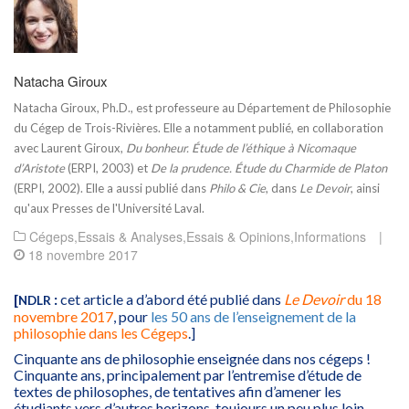
Natacha Giroux
Natacha Giroux, Ph.D., est professeure
au Département de Philosophie
du Cégep de Trois-Rivières
. Elle a notamment publié, en collaboration
avec Laurent Giroux,
Du bonheur. Étude de l’éthique à Nicomaque
d’Aristote
(ERPI, 2003) et
De la prudence. Étude du Charmide de Platon
(ERPI, 2002). Elle a aussi publié dans
Philo & Cie
, dans
Le Devoir
, ainsi
qu'aux Presses de l'Université Laval.
Cégeps
,
Essais & Analyses
,
Essais & Opinions
,
Informations
|
18 novembre 2017
[
:
cet article a d’abord été publié dans
Le Devoir
du 18
NDLR
novembre 2017
, pour
les 50 ans de l’enseignement de la
philosophie dans les Cégeps
.]
Cinquante ans de philosophie enseignée dans nos cégeps !
Cinquante ans, principalement par l’entremise d’étude de
textes de philosophes, de tentatives afin d’amener les
étudiants vers d’autres horizons, toujours un peu plus loin.