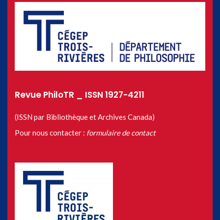
Revue PhiloTR _ ISSN 1927-4211
(ISSN par Bibliothèque et Archives Canada)
Pour nous contacter :
formulaire de contact