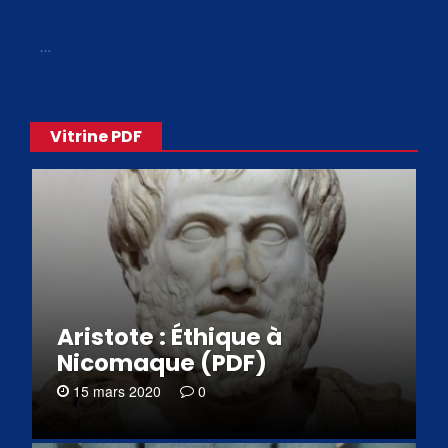
Avec le choix des formats .ePub et .PDF, plus de 30 œuvres
de philosophes disponibles. Livres numériques en éditions
«
…
Vitrine PDF
Aristote : Éthique à
Nicomaque (PDF)
15 mars 2020
0