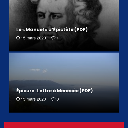
Le « Manuel » d’Épictète (PDF)
15 mars 2020
1
Épicure : Lettre à Ménécée (PDF)
15 mars 2020
0