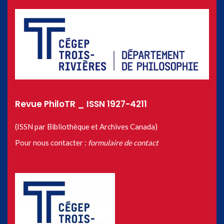
Revue PhiloTR _ ISSN 1927-4211
(ISSN par Bibliothèque et Archives Canada)
Pour nous contacter :
formulaire de contact