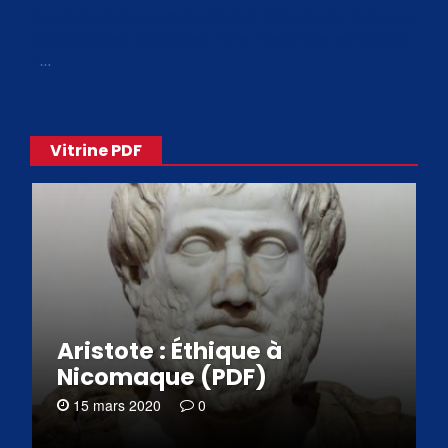
Avec le choix des formats .ePub et .PDF, plus de 30 œuvres
de philosophes disponibles. Livres numériques en éditions
«
…
Vitrine PDF
Aristote : Éthique à
Nicomaque (PDF)
15 mars 2020
0