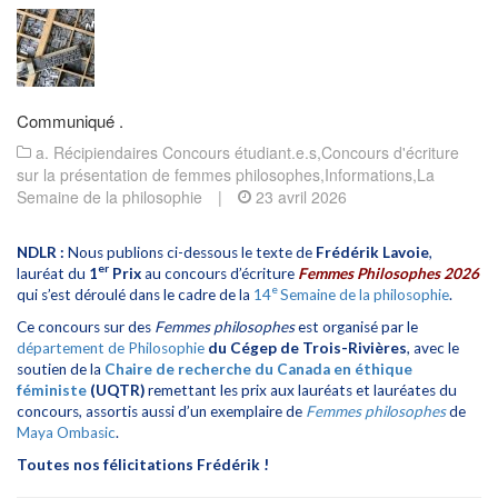
Communiqué .
a. Récipiendaires Concours étudiant.e.s
,
Concours d'écriture
sur la présentation de femmes philosophes
,
Informations
,
La
Semaine de la philosophie
|
23 avril 2026
NDLR :
Nous publions ci-dessous le texte de
Frédérik Lavoie
,
er
lauréat du
1
Prix
au concours d’écriture
Femmes Philosophes 2026
e
qui s’est déroulé dans le cadre de la
14
Semaine de la philosophie
.
Ce concours sur des
Femmes philosophes
est organisé par le
département de Philosophie
du Cégep de Trois-Rivières
, avec le
soutien de la
Chaire de recherche du Canada en éthique
féministe
(UQTR)
remettant les prix aux lauréats et lauréates du
concours, assortis aussi d’un exemplaire de
Femmes philosophes
de
Maya Ombasic
.
Toutes nos félicitations Frédérik !