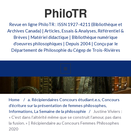
PhiloTR
Revue en ligne PhiloTR : ISSN 1927-4211 (Bibliothèque et
Archives Canada) | Articles, Essais & Analyses, Référentiel &
Brèves | Matériel didactique | Bibliothèque numérique
d'oeuvres philosophiques | Depuis 2004 | Conçu par le
Département de Philosophie du Cégep de Trois-Rivières
Justine Viviers : « C’est dans l’altérité
Home
/
a. Récipiendaires Concours étudiant.e.s
,
Concours
d'écriture sur la présentation de femmes philosophes
,
même que se construit l’amour, pas
Informations
,
La Semaine de la philosophie
/
Justine Viviers :
dans la fusion. » | Récipiendaire au
« C’est dans l’altérité même que se construit l’amour, pas dans
Concours Femmes Philosophes 2020
la fusion. » | Récipiendaire au Concours Femmes Philosophes
2020