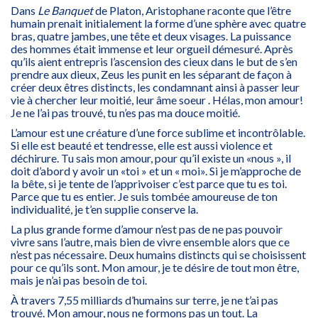
Dans
Le Banquet
de Platon, Aristophane raconte que l’être
humain prenait initialement la forme d’une sphère avec quatre
bras, quatre jambes, une tête et deux visages. La puissance
des hommes était immense et leur orgueil démesuré. Après
qu’ils aient entrepris l’ascension des cieux dans le but de s’en
prendre aux dieux, Zeus les punit en les séparant de façon à
créer deux êtres distincts, les condamnant ainsi à passer leur
vie à chercher leur moitié, leur âme soeur . Hélas, mon amour!
Je ne l’ai pas trouvé, tu n’es pas ma douce moitié.
L’amour est une créature d’une force sublime et incontrôlable.
Si elle est beauté et tendresse, elle est aussi violence et
déchirure. Tu sais mon amour, pour qu’il existe un «nous », il
doit d’abord y avoir un «toi » et un « moi». Si je m’approche de
la bête, si je tente de l’apprivoiser c’est parce que tu es toi.
Parce que tu es entier. Je suis tombée amoureuse de ton
individualité, je t’en supplie conserve la.
La plus grande forme d’amour n’est pas de ne pas pouvoir
vivre sans l’autre, mais bien de vivre ensemble alors que ce
n’est pas nécessaire. Deux humains distincts qui se choisissent
pour ce qu’ils sont. Mon amour, je te désire de tout mon être,
mais je n’ai pas besoin de toi.
À travers 7,55 milliards d’humains sur terre, je ne t’ai pas
trouvé. Mon amour, nous ne formons pas un tout. La