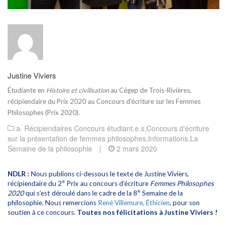
Justine Viviers
Étudiante en
Histoire et civilisation
au Cégep de Trois-Rivières,
récipiendaire du Prix 2020 au Concours d'écriture sur les Femmes
Philosophes (Prix 2020).
a. Récipiendaires Concours étudiant.e.s
,
Concours d'écriture
sur la présentation de femmes philosophes
,
Informations
,
La
Semaine de la philosophie
|
2 mars 2020
NDLR :
Nous publions ci-dessous le texte de Justine Viviers,
e
récipiendaire du 2
Prix au concours d’écriture
Femmes Philosophes
e
2020
qui s’est déroulé dans le cadre de la 8
Semaine de la
philosophie. Nous remercions
René Villemure, Éthicien
, pour son
soutien à ce concours.
Toutes nos félicitations à Justine Viviers !