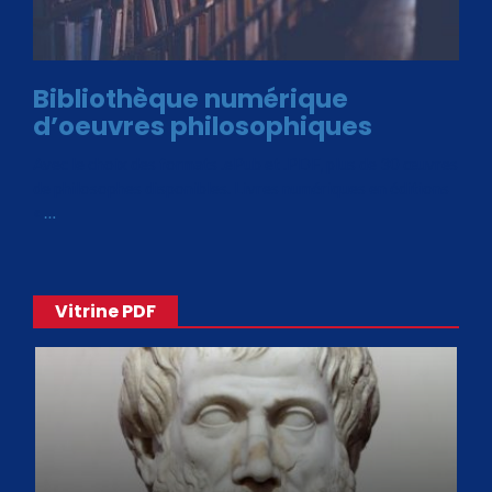
Bibliothèque numérique
d’oeuvres philosophiques
Avec le choix des formats .ePub et .PDF, plus de 30 œuvres
de philosophes disponibles. Livres numériques en éditions
«
…
Vitrine PDF