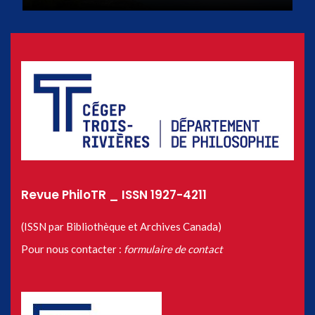
Revue PhiloTR _ ISSN 1927-4211
(ISSN par Bibliothèque et Archives Canada)
Pour nous contacter :
formulaire de contact