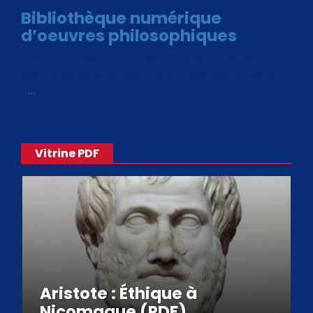
Bibliothèque numérique
d’oeuvres philosophiques
Avec le choix des formats .ePub et .PDF, plus de 30 œuvres
de philosophes disponibles. Livres numériques en éditions
«
…
Vitrine PDF
Aristote : Éthique à
Nicomaque (PDF)