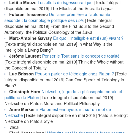
Létitia Mouze
Les effets du
logos
socratique
[Texte intégral
disponible en mai 2019] The Effects of the Socratic
Logos
Fulcran Teisserenc
De l’âme première à l’autonomie
seconde : la cosmologie politique des
Lois
[Texte intégral
disponible en mai 2019] From the First Soul to the Second
Autonomy: the Political Cosmology of the
Laws
Marc-Antoine Gavray
En quoi l’intelligible est-il (un) vivant ?
[Texte intégral disponible en mai 2019] In what Way is the
Intelligible a Living Being?
Jérôme Laurent
Penser le Tout sans le concept de totalité
[Texte intégral disponible en mai 2019] Think the Whole without
the Concept of Totality
Luc Brisson
Peut-on parler de téléologie chez Platon ?
[Texte
intégral disponible en mai 2019] Can One Speak of Teleology in
Plato?
Christoph Horn
Nietzsche, juge de la philosophie morale et
politique de Platon
[Texte intégral disponible en mai 2019]
Nietzsche on Plato’s Moral and Political Philosophy
Anne Merker
« Platon est ennuyeux » : sur un mot de
Nietzsche
[Texte intégral disponible en mai 2019] ‘Plato is Boring’:
Nietzsche on Plato’s Style
Varia
Eleni Kontogianni
Héraclite par Heidegger : le
logos
comme