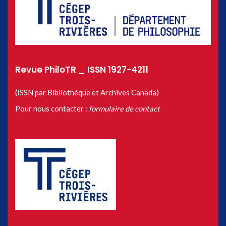
Revue PhiloTR _ ISSN 1927-4211
(ISSN par Bibliothèque et Archives Canada)
Pour nous contacter :
formulaire de contact