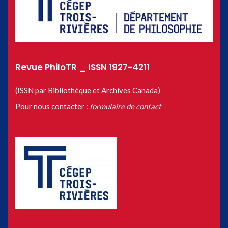
Revue PhiloTR _ ISSN 1927-4211
(ISSN par Bibliothèque et Archives Canada)
Pour nous contacter :
formulaire de contact