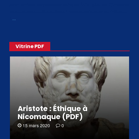
Avec le choix des formats .ePub et .PDF, plus de 30 œuvres
de philosophes disponibles. Livres numériques en éditions
«
…
Vitrine PDF
Aristote : Éthique à
Nicomaque (PDF)
15 mars 2020
0