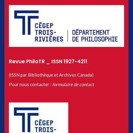
Revue PhiloTR _ ISSN 1927-4211
(ISSN par Bibliothèque et Archives Canada)
Pour nous contacter :
formulaire de contact