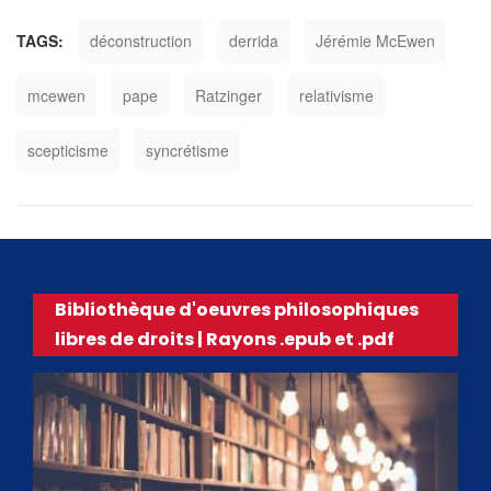
TAGS:
déconstruction
derrida
Jérémie McEwen
mcewen
pape
Ratzinger
relativisme
scepticisme
syncrétisme
Bibliothèque d'oeuvres philosophiques
libres de droits | Rayons .epub et .pdf