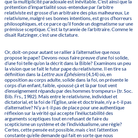
que la multiplicité paradoxale est inévitable. C’est ainsi que la
prétention d’impartialité sous-entendue par l’arbitre
relativiste est grosse d’un arbitraire des plus malheureux. Le
relativisme, malgré ses bonnes intentions, est gros d’horreurs
philosophiques, et ce parce qu’il fonde un dogmatisme sur une
prémisse sceptique. C’est la tyrannie de l’arbitraire. Comme le
disait Ratzinger, c’est une dictature.
Or, doit-on pour autant se rallier à l’alternative que nous
propose le pape? Devons-nous faire preuve d’une foi solide,
d’une foi telle qu’on la décrit dans la Bible? Examinons un peu
la vision que se fait le futur pape du relativisme. Il en tire sa
définition dans la
Lettre aux Éphésiens
(4,14) où, en
opposition au corps adulte, solide dans la foi, on présente le
corps d’un enfant, faible, «poussé çà et là par tout vent
d’enseignement répandu par des hommes trompeurs» (tr. Soc.
Bib. Frs., 1982). Mais entre le relativisme, individuel et
dictatorial, et la foi de l’Église, unie et doctrinale, n’y a-t-il pas
d’alternative? N’y a-t-il pas de place pour une authentique
réflexion sur la vérité qui accepte l’inéluctabilité des
arguments sceptiques tout en refusant de faire du
scepticisme un système et de l’individualisme, une règle?
Certes, cette pensée est possible, mais c’est l’attention
constante qu’elle demande qui fait en sorte que nous