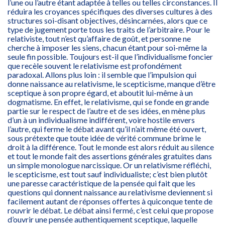
l’une ou l’autre étant adaptée à telles ou telles circonstances. Il
réduira les croyances spécifiques des diverses cultures à des
structures soi-disant objectives, désincarnées, alors que ce
type de jugement porte tous les traits de l’arbitraire. Pour le
relativiste, tout n’est qu’affaire de goût, et personne ne
cherche à imposer les siens, chacun étant pour soi-même la
seule fin possible. Toujours est-il que l’individualisme foncier
que recèle souvent le relativisme est profondément
paradoxal. Allons plus loin : il semble que l’impulsion qui
donne naissance au relativisme, le scepticisme, manque d’être
sceptique à son propre égard, et aboutit lui-même à un
dogmatisme. En effet, le relativisme, qui se fonde en grande
partie sur le respect de l’autre et de ses idées, en mène plus
d’un à un individualisme indifférent, voire hostile envers
l’autre, qui ferme le débat avant qu’il n’ait même été ouvert,
sous prétexte que toute idée de vérité commune brime le
droit à la différence. Tout le monde est alors réduit au silence
et tout le monde fait des assertions générales gratuites dans
un simple monologue narcissique. Or un relativisme réfléchi,
le scepticisme, est tout sauf individualiste; c’est bien plutôt
une paresse caractéristique de la pensée qui fait que les
questions qui donnent naissance au relativisme deviennent si
facilement autant de réponses offertes à quiconque tente de
rouvrir le débat. Le débat ainsi fermé, c’est celui que propose
d’ouvrir une pensée authentiquement sceptique, laquelle