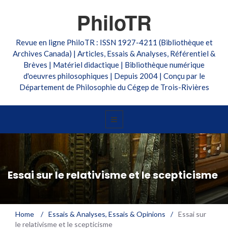
PhiloTR
Revue en ligne PhiloTR : ISSN 1927-4211 (Bibliothèque et
Archives Canada) | Articles, Essais & Analyses, Référentiel &
Brèves | Matériel didactique | Bibliothèque numérique
d'oeuvres philosophiques | Depuis 2004 | Conçu par le
Département de Philosophie du Cégep de Trois-Rivières
Essai sur le relativisme et le scepticisme
Home
/
Essais & Analyses
,
Essais & Opinions
/
Essai sur
le relativisme et le scepticisme