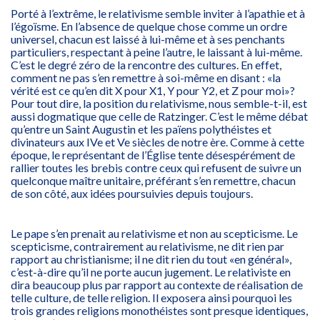
Porté à l’extrême, le relativisme semble inviter à l’apathie et à
l’égoïsme. En l’absence de quelque chose comme un ordre
universel, chacun est laissé à lui-même et à ses penchants
particuliers, respectant à peine l’autre, le laissant à lui-même.
C’est le degré zéro de la rencontre des cultures. En effet,
comment ne pas s’en remettre à soi-même en disant : «la
vérité est ce qu’en dit X pour X1, Y pour Y2, et Z pour moi»?
Pour tout dire, la position du relativisme, nous semble-t-il, est
aussi dogmatique que celle de Ratzinger. C’est le même débat
qu’entre un Saint Augustin et les païens polythéistes et
divinateurs aux IVe et Ve siècles de notre ère. Comme à cette
époque, le représentant de l’Église tente désespérément de
rallier toutes les brebis contre ceux qui refusent de suivre un
quelconque maître unitaire, préférant s’en remettre, chacun
de son côté, aux idées poursuivies depuis toujours.
Le pape s’en prenait au relativisme et non au scepticisme. Le
scepticisme, contrairement au relativisme, ne dit rien par
rapport au christianisme; il ne dit rien du tout «en général»,
c’est-à-dire qu’il ne porte aucun jugement. Le relativiste en
dira beaucoup plus par rapport au contexte de réalisation de
telle culture, de telle religion. Il exposera ainsi pourquoi les
trois grandes religions monothéistes sont presque identiques,