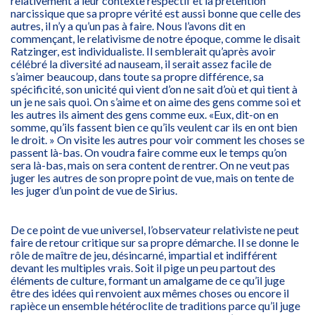
relativement à leur contexte respectif et la prétention
narcissique que sa propre vérité est aussi bonne que celle des
autres, il n’y a qu’un pas à faire. Nous l’avons dit en
commençant, le relativisme de notre époque, comme le disait
Ratzinger, est individualiste. Il semblerait qu’après avoir
célébré la diversité ad nauseam, il serait assez facile de
s’aimer beaucoup, dans toute sa propre différence, sa
spécificité, son unicité qui vient d’on ne sait d’où et qui tient à
un je ne sais quoi. On s’aime et on aime des gens comme soi et
les autres ils aiment des gens comme eux. «Eux, dit-on en
somme, qu’ils fassent bien ce qu’ils veulent car ils en ont bien
le droit. » On visite les autres pour voir comment les choses se
passent là-bas. On voudra faire comme eux le temps qu’on
sera là-bas, mais on sera content de rentrer. On ne veut pas
juger les autres de son propre point de vue, mais on tente de
les juger d’un point de vue de Sirius.
De ce point de vue universel, l’observateur relativiste ne peut
faire de retour critique sur sa propre démarche. Il se donne le
rôle de maître de jeu, désincarné, impartial et indifférent
devant les multiples vrais. Soit il pige un peu partout des
éléments de culture, formant un amalgame de ce qu’il juge
être des idées qui renvoient aux mêmes choses ou encore il
rapièce un ensemble hétéroclite de traditions parce qu’il juge