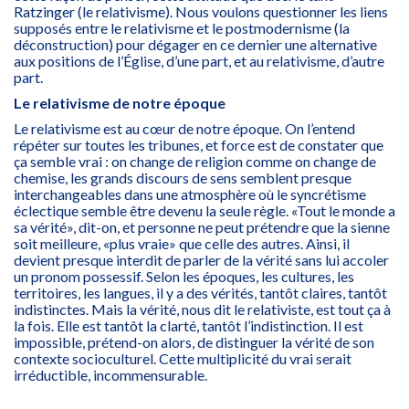
Ratzinger (le relativisme). Nous voulons questionner les liens
supposés entre le relativisme et le postmodernisme (la
déconstruction) pour dégager en ce dernier une alternative
aux positions de l’Église, d’une part, et au relativisme, d’autre
part.
Le relativisme de notre époque
Le relativisme est au cœur de notre époque. On l’entend
répéter sur toutes les tribunes, et force est de constater que
ça semble vrai : on change de religion comme on change de
chemise, les grands discours de sens semblent presque
interchangeables dans une atmosphère où le syncrétisme
éclectique semble être devenu la seule règle. «Tout le monde a
sa vérité», dit-on, et personne ne peut prétendre que la sienne
soit meilleure, «plus vraie» que celle des autres. Ainsi, il
devient presque interdit de parler de la vérité sans lui accoler
un pronom possessif. Selon les époques, les cultures, les
territoires, les langues, il y a des vérités, tantôt claires, tantôt
indistinctes. Mais la vérité, nous dit le relativiste, est tout ça à
la fois. Elle est tantôt la clarté, tantôt l’indistinction. Il est
impossible, prétend-on alors, de distinguer la vérité de son
contexte socioculturel. Cette multiplicité du vrai serait
irréductible, incommensurable.