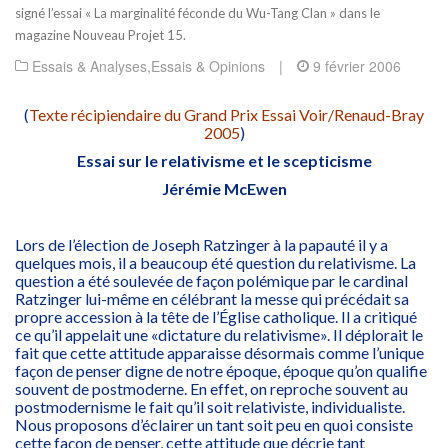
signé l’essai « La marginalité féconde du Wu-Tang Clan » dans le
magazine Nouveau Projet 15.
Essais & Analyses
,
Essais & Opinions
|
9 février 2006
(
Texte récipiendaire du Grand Prix Essai Voir/Renaud-Bray
2005
)
Essai sur le relativisme et le scepticisme
Jérémie McEwen
Lors de l’élection de Joseph Ratzinger à la papauté il y a
quelques mois, il a beaucoup été question du relativisme. La
question a été soulevée de façon polémique par le cardinal
Ratzinger lui-même en célébrant la messe qui précédait sa
propre accession à la tête de l’Église catholique. Il a critiqué
ce qu’il appelait une «dictature du relativisme». Il déplorait le
fait que cette attitude apparaisse désormais comme l’unique
façon de penser digne de notre époque, époque qu’on qualifie
souvent de postmoderne. En effet, on reproche souvent au
postmodernisme le fait qu’il soit relativiste, individualiste.
Nous proposons d’éclairer un tant soit peu en quoi consiste
cette façon de penser, cette attitude que décrie tant