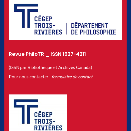
Revue PhiloTR _ ISSN 1927-4211
(ISSN par Bibliothèque et Archives Canada)
Pour nous contacter :
formulaire de contact